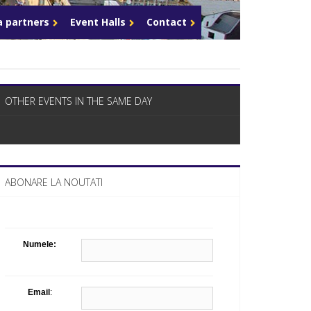
What Business Days Platform means t
 partners
Event Halls
Contact
OTHER EVENTS IN THE SAME DAY
ABONARE LA NOUTATI
Numele:
Email
: