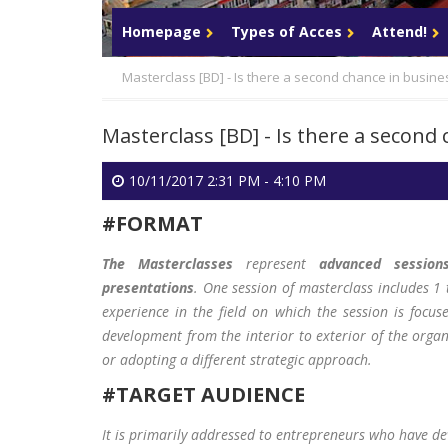
Login
Homepage
Types of Acces
Attend!
Masterclass [BD] - Is there a second chance in busine
Masterclass [BD] - Is there a second
10/11/2017 2:31 PM - 4:10 PM
#FORMAT
The Masterclasses
represent
advanced session
presentations
. One session of masterclass includes 1
experience in the field on which the session is focu
development from the interior to exterior of the organ
or adopting a different strategic approach.
#TARGET AUDIENCE
It is primarily addressed to entrepreneurs who have d