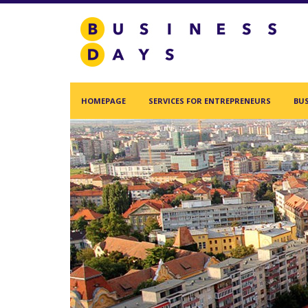
Homepage
Services for Entrepreneurs
Business Days Projects
HOMEPAGE
SERVICES FOR ENTREPRENEURS
BUS
Partners and Clients
Blog
Acasa
Contact
Create new user