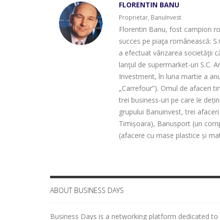
FLORENTIN BANU
Proprietar, BanuInvest
Florentin Banu, fost campion r
succes pe piaţa românească: S.C.
a efectuat vânzarea societăţii c
lanţul de supermarket-uri S.C. A
Investment, în luna martie a anu
„Carrefour”). Omul de afaceri t
trei business-uri pe care le deți
grupului Banuinvest, trei afacer
Timișoara), Banusport (un compl
(afacere cu mase plastice și matr
ABOUT BUSINESS DAYS
Business Days is a networking platform dedicated to