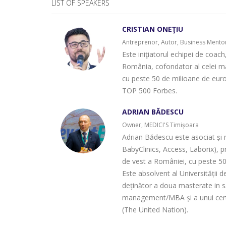
LIST OF SPEAKERS
CRISTIAN ONEŢIU
Antreprenor, Autor, Business Mento
Este iniţiatorul echipei de coach
România, cofondator al celei ma
cu peste 50 de milioane de euro 
TOP 500 Forbes.
ADRIAN BĂDESCU
Owner, MEDICI'S Timișoara
Adrian Bădescu este asociat și m
BabyClinics, Access, Laborix), p
de vest a României, cu peste 50
Este absolvent al Universității
deținător a doua masterate in 
management/MBA și a unui cert
(The United Nation).