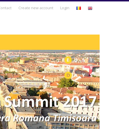
Business Days
Contact
Create new account
Login
Business Development
Entrepreneurship & Intrapreneurship
Leadership & Human Resources
Management & Business Strategy
Personal Development
Sales & Marketing
Technology & Innovation
Trends & Opportunities