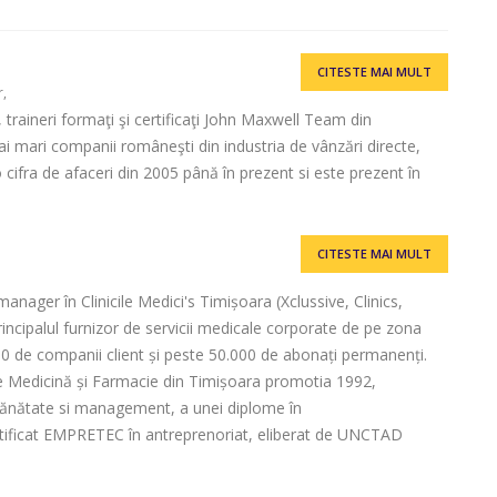
CITESTE MAI MULT
r,
, traineri formaţi şi certificaţi John Maxwell Team din
i mari companii româneşti din industria de vânzări directe,
cifra de afaceri din 2005 până în prezent si este prezent în
CITESTE MAI MULT
anager în Clinicile Medici's Timișoara (Xclussive, Clinics,
rincipalul furnizor de servicii medicale corporate de pe zona
0 de companii client și peste 50.000 de abonați permanenți.
 de Medicină și Farmacie din Timișoara promotia 1992,
sănătate si management, a unei diplome în
ificat EMPRETEC în antreprenoriat, eliberat de UNCTAD