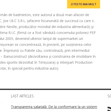
CITESTE MAI MULT
omân de badminton, este autorul a două mari afaceri de
 Joe I.B.C S.R.L. (afacere încununată de succesul cu care s-
ătre Nestle, producător mondial din industria alimentară) şi
rtima R.I.C. (firmă ce a fost vândută concernului polonez PEF
lui 2005, devenind ulterior lanţul de supermarket-uri
imișorean se concentrează, în prezent, pe susținerea celor
ne. Împreună cu fratele său, controlează, prin intermediul
i – Banuconstruct (dezvoltarea și construirea de imobiliare în
ex sportiv dezvoltat în Timișoara) și Interpart Production
ițe, în special pentru industria auto).
LAST ARTICLES
S
Transparența salarială: De la conformare la un sistem