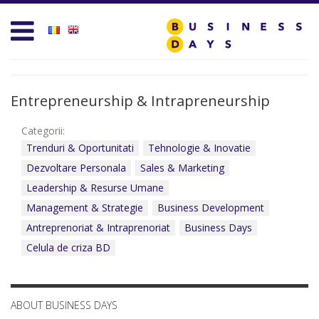
Homepage
Business D
Services for Entrepreneurs
Business D
Business Days Projects
Entrepreneu
Entrepreneurship & Intrapreneurship
Partners and Clients
Leadership
Categorii:
Trenduri & Oportunitati
Tehnologie & Inovatie
Blog
Management
Dezvoltare Personala
Sales & Marketing
Leadership & Resurse Umane
Personal D
Management & Strategie
Business Development
Acasa
Sales & Mar
Antreprenoriat & Intraprenoriat
Business Days
Celula de criza BD
Contact
Technology 
test
Trends & Op
ABOUT BUSINESS DAYS
Create new user