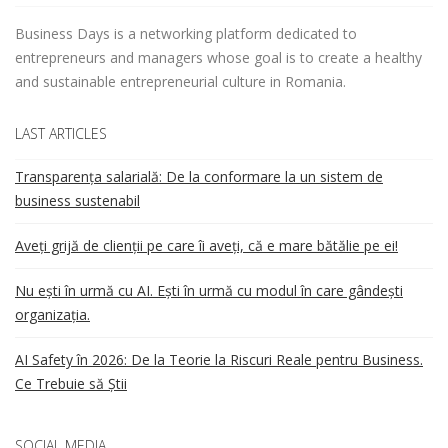
What Busin
Business Days is a networking platform dedicated to
Login
today
entrepreneurs and managers whose goal is to create a healthy
and sustainable entrepreneurial culture in Romania.
LAST ARTICLES
Transparența salarială: De la conformare la un sistem de
business sustenabil
Aveți grijă de clienții pe care îi aveți, că e mare bătălie pe ei!
Nu ești în urmă cu AI. Ești în urmă cu modul în care gândești
organizația.
AI Safety în 2026: De la Teorie la Riscuri Reale pentru Business.
Ce Trebuie să Știi
SOCIAL MEDIA