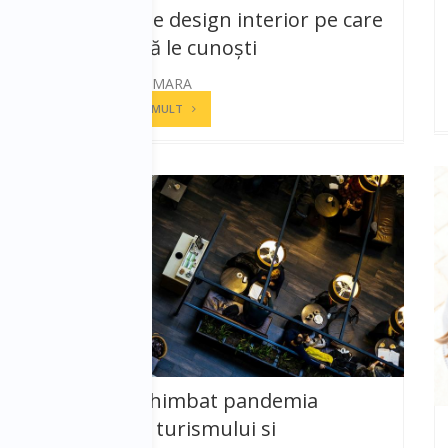
8 reguli de design interior pe care
trebuie să le cunoști
ANDREEA CAMARA
CITESTE MAI MULT
Cum a schimbat pandemia
industria turismului si