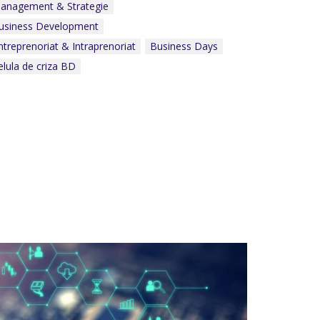
anagement & Strategie
Celula de criza BD
usiness Development
ntreprenoriat & Intraprenoriat
Business Days
elula de criza BD