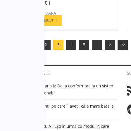
ospitalitatii
ANDREEA CAMARA
CITESTE MAI MULT
<<
<
1
2
3
4
5
...
>
>>
ULTIMELE ARTICOLE
S
Transparența salarială: De la conformare la un sistem
!
de business sustenabil
ea
Aveți grijă de clienții pe care îi aveți, că e mare bătălie
pe ei!
Nu ești în urmă cu AI. Ești în urmă cu modul în care
e
.