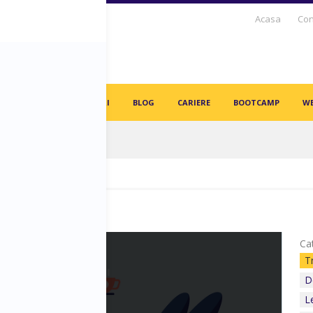
Acasa
Con
S DAYS TV
PARTENERI
BLOG
CARIERE
BOOTCAMP
WE
in angajați vor fi înlocuiți de AI-uri!
Cat
e
T
Trend-Uri
D
L