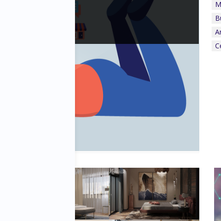
M
B
A
C