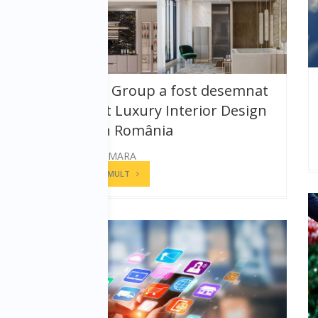
Noblesse Group a fost desemnat
„The Best Luxury Interior Design
Studio” în România
ANDREEA CAMARA
CITESTE MAI MULT