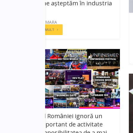
La ce sa ne așteptăm în industria
HORECA
ANDREEA CAMARA
CITESTE MAI MULT
Guvernul României ignoră un
sector important de activitate
aflat în imposibilitatea de a mai