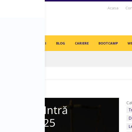
Acasa
Con
S DAYS TV
PARTENERI
BLOG
CARIERE
BOOTCAMP
WE
in angajați vor fi înlocuiți de AI-uri!
Cat
tive Care Intră
T
anuarie 2025
D
L