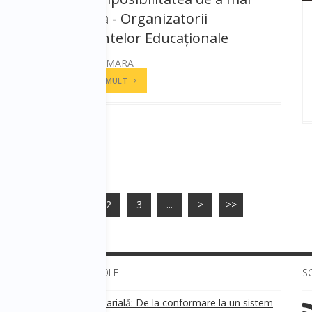
funcționa - Organizatorii
Evenimentelor Educaționale
ANDREEA CAMARA
CITESTE MAI MULT
1
2
3
...
>
>>
ULTIMELE ARTICOLE
S
Transparența salarială: De la conformare la un sistem
!