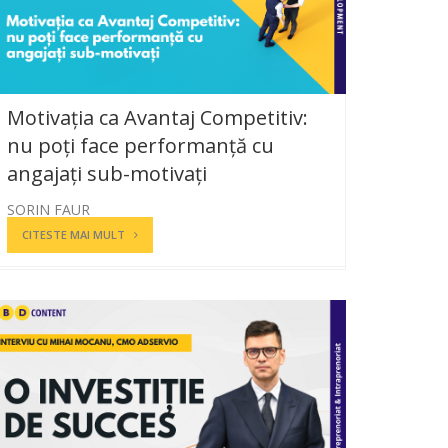
Motivația ca Avantaj Competitiv:
nu poți face performanță cu
angajați sub-motivați
SORIN FAUR
CITESTE MAI MULT