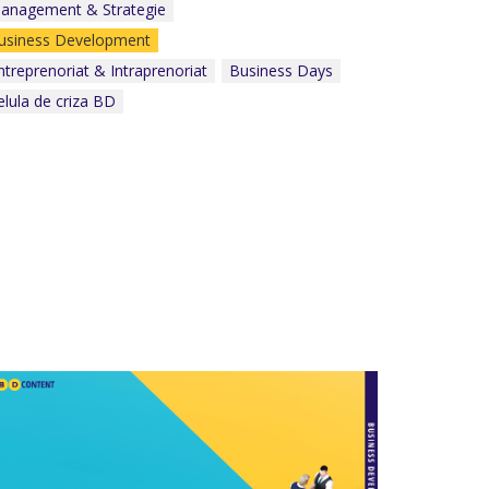
anagement & Strategie
Celula de criza BD
usiness Development
ntreprenoriat & Intraprenoriat
Business Days
elula de criza BD