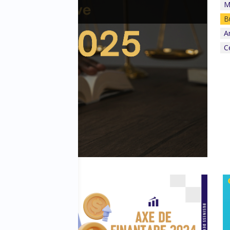
M
B
A
C