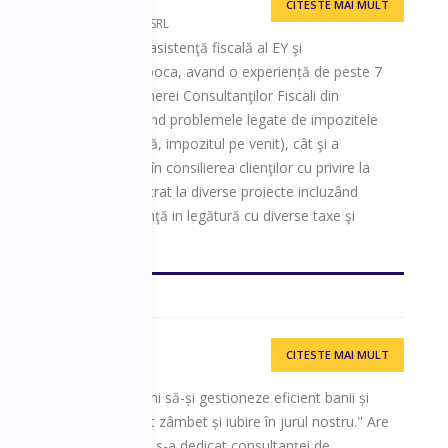
CITESTE MAI MULT
e Services, Ernst & Young SRL
l departamentului de asistenţă fiscală al EY şi
in Timisoara si Cluj-Napoca, avand o experiență de peste 7
fiscala. Membru al Camerei Consultanţilor Fiscali din
enţă în consilierea privind problemele legate de impozitele
zitul cu reţinere la sursă, impozitul pe venit), cât şi a
, Alex are experienţă în consilierea clienţilor cu privire la
directă. Alexandru a lucrat la diverse proiecte incluzând
timizări fiscale, consultanţă in legătură cu diverse taxe şi
CITESTE MAI MULT
Banilor
utin un milion de români să-și gestioneze eficient banii și
Așa vom vedea mai mult zâmbet și iubire în jurul nostru." Are
 management și vânzări, s-a dedicat consultanței de