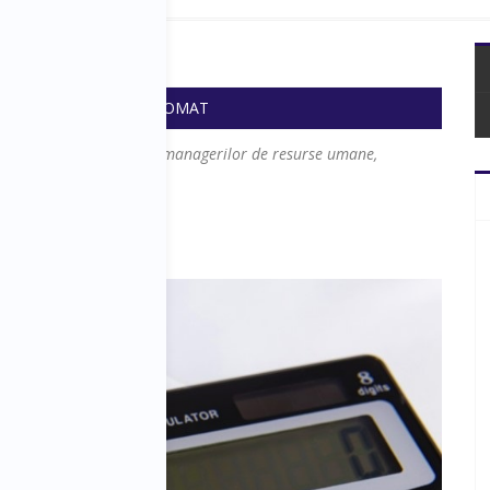
 18:10
SALA: DIPLOMAT
are coordoneaza echipe, managerilor de resurse umane,
spunsuri moderate