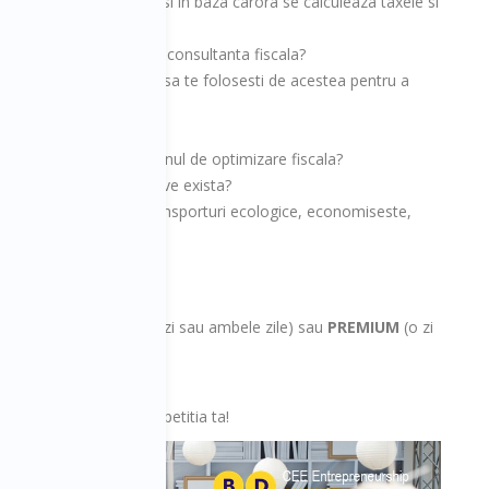
 domeniul de activitate si in baza carora se calculeaza taxele si
 si de unde poti obtine consultanta fiscala?
ile de impozite? Cum poti sa te folosesti de acestea pentru a
cala?
a sa le folosesti in planul de optimizare fiscala?
e alte metode alternative exista?
ative, resurse locale, transporturi ecologice, economiseste,
r?
rilla fiscala...
tichet de acces
PLUS
(o zi sau ambele zile) sau
PREMIUM
(o zi
! Fii mai bun decat competitia ta!