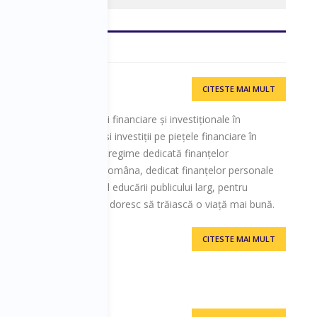
CITESTE MAI MULT
i promotor al educației financiare și investiționale în
ții imobiliare în 2001 și investiții pe piețele financiare în
re a scris o carte în întregime dedicată finanțelor
chis primul blog în limba româna, dedicat finanțelor personale
a și creativitatea în scopul educării publicului larg, pentru
re personale a celor care doresc să trăiască o viață mai bună.
CITESTE MAI MULT