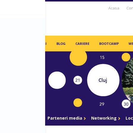
Acasa
Con
S DAYS TV
PARTENERI
BLOG
CARIERE
BOOTCAMP
WE
gram
Parteneri
Parteneri media
Networking
Loc