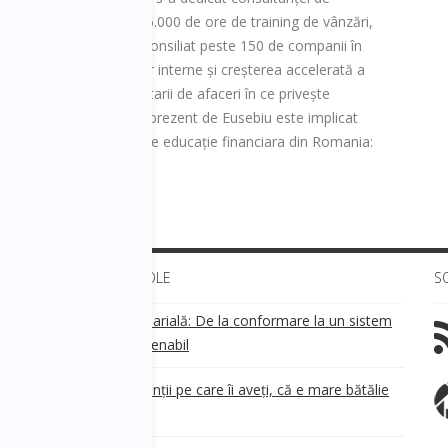
trainer a livrat peste 6.000 de ore de training de vânzări,
litate de consultant a consiliat peste 150 de companii în
lor, alinierea proceselor interne și creșterea accelerată a
siliere pentru proprietarii de afaceri în ce privește
tul averii personale. În prezent de Eusebiu este implicat
i program independent de educație financiara din Romania:
nilor
ULTIMELE ARTICOLE
S
Transparența salarială: De la conformare la un sistem
!
de business sustenabil
ea
Aveți grijă de clienții pe care îi aveți, că e mare bătălie
pe ei!