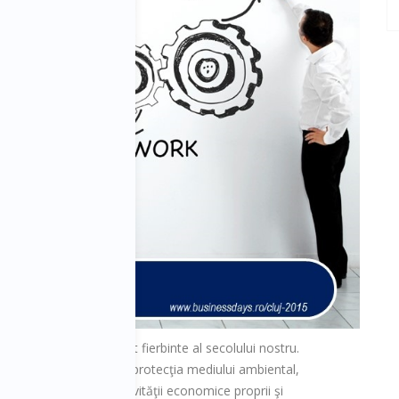
ilităţii a devenit un punct fierbinte al secolului nostru.
adecvat coordonate către protecţia mediului ambiental,
etăţii sau susţinerea activităţii economice proprii şi