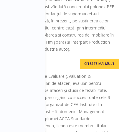
rtima R.I.C. (firmă ce a fost vândută concernului polonez PEF
lui 2005, devenind ulterior lanţul de supermarket-uri
imișorean se concentrează, în prezent, pe susținerea celor
ne. Împreună cu fratele său, controlează, prin intermediul
i – Banuconstruct (dezvoltarea și construirea de imobiliare în
ex sportiv dezvoltat în Timișoara) și Interpart Production
ițe, în special pentru industria auto).
CITESTE MAI MULT
adrul departamentului de Evaluare („Valuation &
nd specializată în evaluări de afaceri, evaluări pentru
 elaborarea de planuri de afaceri şi studii de fezabilitate.
ui CFA (Analist Financiar) parcurgând cu succes toate cele 3
amului internaţional CFA organizat de CFA Institute din
ana a absolvit cursuri de master în domeniul Management
leana este deţinătoare a diplomei ACCA Standarde
anciară (IFRS). De asemenea, Ileana este membru titular