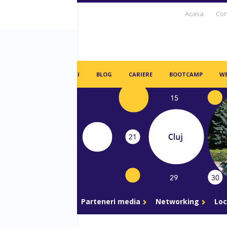
Acasa
Con
S DAYS TV
PARTENERI
BLOG
CARIERE
BOOTCAMP
WE
gram
Parteneri
Parteneri media
Networking
Loc