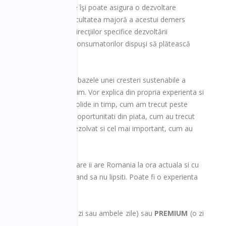
ermediul cărora o afacere îşi poate asigura o dezvoltare
n avantaj competitiv. Dificultatea majoră a acestui demers
rii corespunzătoare a direcţiilor specifice dezvoltării
inanţarea ei şi în găsirea consumatorilor dispuşi să plătească
uta sa explice care sunt bazele unei cresteri sustenabile a
remurilor pe care le traim. Vor explica din propria experienta si
 sa construiasca afaceri solide in timp, cum am trecut peste
 cum i-au ajutat anumite oportunitati din piata, cum au trecut
pe care le-au avut de rezolvat si cel mai important, cum au
 oameni de afaceri pe care ii are Romania la ora actuala si cu
ial, de la care va recomand sa nu lipsiti. Poate fi o experienta
t timp de acum inainte.
tichet de acces
PLUS
(o zi sau ambele zile) sau
PREMIUM
(o zi