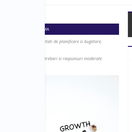
 - 18:10
SALA: ROMA
 celor implicati in activitati de planificare si bugetare,
i urmate de
sesiuni de intrebari si raspunsuri moderate