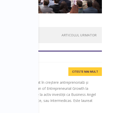
ARTICOLUL URMATOR
CITESTE MAI MULT
Board adviser specializat în creștere antreprenorială și
peaker și Associate Dean of Entrepreneurial Growth la
 România. Sergiu are la activ investiții ca Business Angel
rufru, 2parale, Softelligence, sau Intermedicas. Este laureat
ovatie la Business Days.