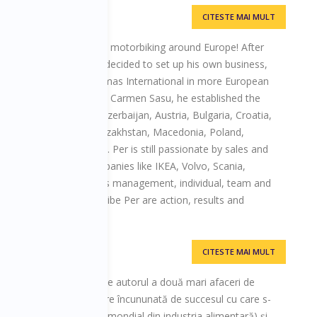
CITESTE MAI MULT
national AB
g, growing businesses and motorbiking around Europe! After
Electrolux and IKEA, he decided to set up his own business,
ained the rights for Thomas International in more European
r with Sorina Bradea and Carmen Sasu, he established the
, SLG is present in Azerbaijan, Austria, Bulgaria, Croatia,
and, Hungary, Latvia, Kazakhstan, Macedonia, Poland,
a, Sweden and Ukraine. Per is still passionate by sales and
he is working for companies like IKEA, Volvo, Scania,
rvice management, sales management, individual, team and
 words that best describe Per are action, results and
CITESTE MAI MULT
omân de badminton, este autorul a două mari afaceri de
 Joe I.B.C S.R.L. (afacere încununată de succesul cu care s-
ătre Nestle, producător mondial din industria alimentară) şi