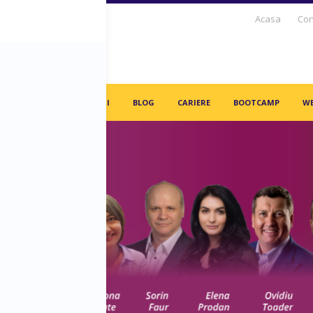
Acasa
Con
S DAYS TV
PARTENERI
BLOG
CARIERE
BOOTCAMP
WE