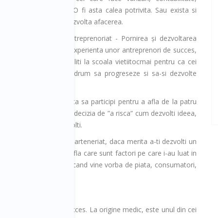
eting, productie si hr. O fi asta calea potrivita. Sau exista si
cai potrivite pentru a dezvolta afacerea.
esiunea speciala de Antreprenoriat - Pornirea și dezvoltarea
erii, vom afla lectii din experienta unor antreprenori de succes,
esionisti si manageri caliti la scoala vietiitocmai pentru ca cei
 se afla la inceput de drum sa progreseze si sa-si dezvolte
 o idee de afaceri merita sa participi pentru a afla de la patru
put businessul, cand iei decizia de ”a risca” cum dezvolti ideea,
de companie sa-ti dezvolti.
a actionar unic sau in parteneriat, daca merita a-ti dezvolti un
o franciza sau nu. Vei afla care sunt factori pe care i-au luat in
erita analizata atunci cand vine vorba de piata, consumatori,
 un RePatriat de succes. La origine medic, este unul din cei