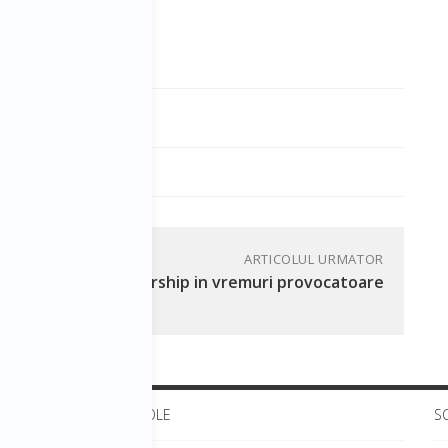
ys
ARTICOLUL URMATOR
Leadership in vremuri provocatoare
ULTIMELE ARTICOLE
S