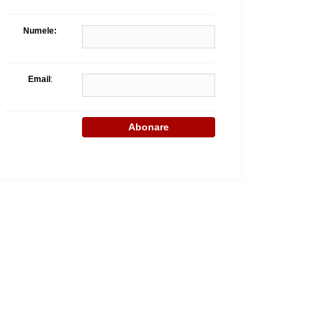
Celula de criza BD
Numele:
Email
: