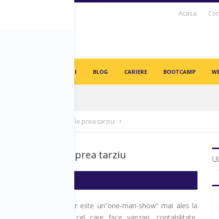
Acasa
Con
S DAYS TV
PARTENERI
BLOG
CARIERE
BOOTCAMP
WE
in angajați vor fi înlocuiți de AI-uri!
ntreprenoriat inainte sa fie prea tarziu
at inainte sa fie prea tarziu
U
pune ca un antreprenor este un”one-man-show” mai ales la
putul afacerii. El este cel care face vanzari, contabilitate,