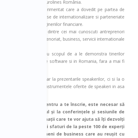
 președintele Grupului Eurolines România.
– un consultant experimentat care a dovedit pe partea de
i s-a specializat in procese de internationalizare si parteneriate
une infinita in arta ingineriilor financiare.
t, ENEA - este unul dintre cei mai cunoscuti antreprenori
ta de 20 ani in antreprenoriat, business, servicii internationale
OBS in iunie 1998 cu scopul de a le demonstra tinerilor
succes in dezvoltarea de software si in Romania, fara a mai fi
vei avea acces nu doar la prezentarile speakerilor, ci si la o
da termenii, notiunile si instrumentele oferite de speakeri in asa
oarea zi in activitate.
 Cluj Business Days! Pentru a te înscrie, este necesar să
îți va permite accesul și la conferințele și sesiunile de
lus, vei primi informații care te vor ajuta să îți dezvolți
 oferite de aceștia și sfaturi de la peste 100 de experți
ent, leadership, oameni de business care au reușit cu