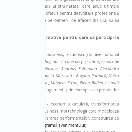
e 100 de experți din țară și străinătate, care aduc ultimele
rmații despre trenduri și sfaturi pentru dezvoltare profesională
ersonală, care să-i ajute pe oamenii de afaceri din Cluj să își
scă afacerile.
 cele mai importante motive pentru care să participi la
 Business Days 2019:
ai cunoscuți oameni de business, recunoscuți la nivel national
 Natanael Costea (Australia), dar si cu experți și antreprenori de
, Dan Mocanu, Petre Nicolae, Andreas Fulhmann, Alexandru
iu Neguț, Sorin Faur, Mihaela Mureșan, Bogdan Putinică, Voicu
an Cioroianu, Dan Berinde, Mihaela Stroe, Elena Badea și multi
le antreprenoriale și de management, prin exemple din propria lor
e actuale și de interes - economia circulară, transformarea
în business, trenduri în business, noi tehnologii care modelează
varea angajatilor prin accelerarea performanțelor, construirea de
ul temelor, consultă
programul evenimentului
)