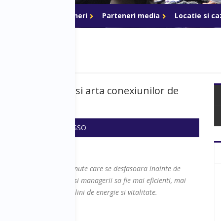
ri de acces
Parteneri
Parteneri media
Locatie si c
osirea Linkedin si arta conexiunilor de
 21:30
SALA: PICASSO
i interactive de 60 de minute care se desfasoara inainte de
 a ajuta antreprenorii si managerii sa fie mai eficienti, mai
 nu in ultimul rand mai plini de energie si vitalitate.