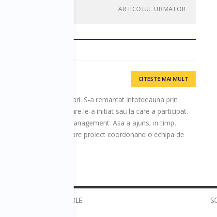
ARTICOLUL URMATOR
CITESTE MAI MULT
e peste 20 de ani in vanzari. S-a remarcat intotdeauna prin
 toate proiectele pe care le-a initiat sau la care a participat.
 pe diverse trepte de management. Asa a ajuns, in timp,
nat echipe. In cel mai mare proiect coordonand o echipa de
este 2000 de oameni.
ULTIMELE ARTICOLE
S