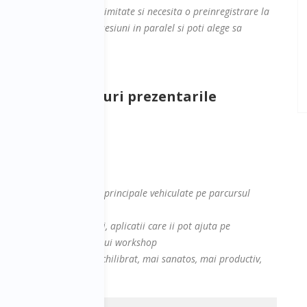
veniment. Locurile sunt limitate si necesita o preinregistrare la
Se desfasoara mai multe sesiuni in paralel si poti alege sa
a ofere raspunsuri prezentarile
la sesiune cu:
contine cel putin ideiile principale vehiculate pe parcursul
site-ul, platforme, cursuri, aplicatii care ii pot ajuta pe
 abordate in cadrul acestui workshop
te faca mai fericit, mai echilibrat, mai sanatos, mai productiv,