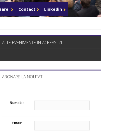
Celula de criza BD
azare
Contact
Linkedin
ALTE EVENIMENTE IN ACEEASI ZI
ABONARE LA NOUTATI
Numele:
Email
: