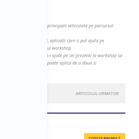
la sesiune cu:
contine cel putin ideiile principale vehiculate pe parcursul
site-ul, platforme, cursuri, aplicatii care ii pot ajuta pe
 abordate in cadrul acestui workshop
a fiecarui speaker care sa-i ajute pe cei prezenti la workshop sa
ra zi de zi si pe care sa-l poate aplica de a doua zi
ARTICOLUL URMATOR
CITESTE MAI MULT