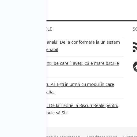
ULTIMELE ARTICOLE
S
Transparența salarială: De la conformare la un sistem
!
de business sustenabil
ea
Aveți grijă de clienții pe care îi aveți, că e mare bătălie
pe ei!
Nu ești în urmă cu AI. Ești în urmă cu modul în care
e
.
gândești organizația.
AI Safety în 2026: De la Teorie la Riscuri Reale pentru
Business. Ce Trebuie să Știi