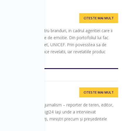
eri.
CITESTE MAI MULT
ilmmaking
eo inspirationale pentru branduri, in cadrul agentiei care ii
unt memorabile si pline de emotie. Din portofoliul lui fac
ilever, Apa Nova, Chevrolet, UNICEF. Prin povesstea sa de
mea. Inspirationalul aduce revelatii, iar revelatiile produc
CITESTE MAI MULT
V, Digi24
tor TV. Ovidiu 17 ani de jurnalism – reporter de teren, editor,
unea Vocile Iașului la Digi24 Iaşi unde a intervievat
, doctori, manageri, experți, miniștri precum și președintele