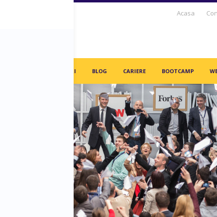
Acasa
Con
S DAYS TV
PARTENERI
BLOG
CARIERE
BOOTCAMP
WE