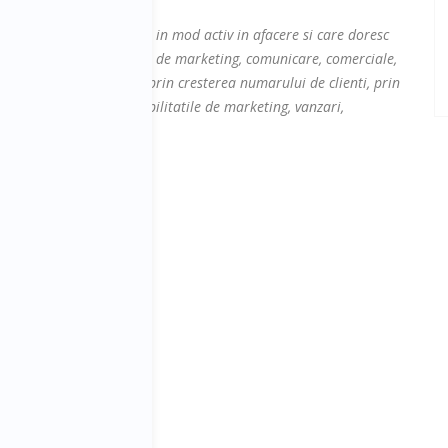
ntreprenorilor implicati in mod activ in afacere si care doresc
erilor din departamentele de marketing, comunicare, comerciale,
 de crestere a afacerilor prin cresterea numarului de clienti, prin
are vor sa-si dezvolte abilitatile de marketing, vanzari,
.
conținut?
ntent pentru marketing?
ea unei nevoi
ing?
ine.
zări.
keting și nu a mers.
ntent marketing.