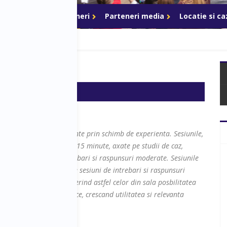
ri de acces
Parteneri
Parteneri media
Locatie si c
ntent marketing
pe transferul de cunostinte prin schimb de experienta. Sesiunile,
 forma de prezentari de 15 minute, axate pe studii de caz,
iuni interactive de intrebari si raspunsuri moderate. Sesiunile
erviu pe scena, urmat de sesiuni de intrebari si raspunsuri
minim 40 de minute, oferind astfel celor din sala posbilitatea
preocuparile lor specifice, crescand utilitatea si relevanta