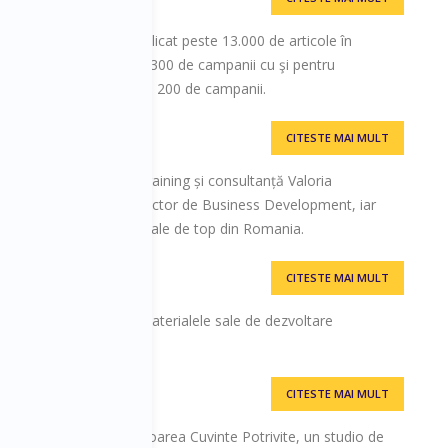
stianchinabirta.ro. A publicat peste 13.000 de articole în
0 ani de activitate peste 300 de campanii cu şi pentru
icipat că blogger la peste 200 de campanii.
CITESTE MAI MULT
Solutions
tor al companiei de training și consultanță Valoria
imp de 15 ani, a fost Director de Business Development, iar
nei companii internaționale de top din Romania.
CITESTE MAI MULT
gger, cunoscut pentru materialele sale de dezvoltare
CITESTE MAI MULT
Potrivite
de conversie și creatoarea Cuvinte Potrivite, un studio de