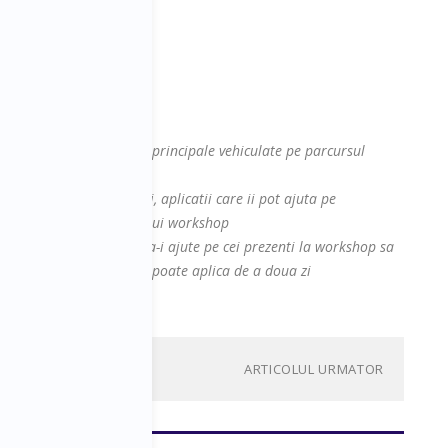
la sesiune cu:
contine cel putin ideiile principale vehiculate pe parcursul
site-ul, platforme, cursuri, aplicatii care ii pot ajuta pe
 abordate in cadrul acestui workshop
a fiecarui speaker care sa-i ajute pe cei prezenti la workshop sa
ra zi de zi si pe care sa-l poate aplica de a doua zi
ARTICOLUL URMATOR