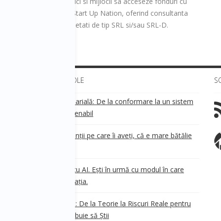
i antreprenori/ firme mici si mijlocii sa acceseze fonduri cu
guvern, prin programul Start Up Nation, oferind consultanta
ambursabile pentru societati de tip SRL si/sau SRL-D.
ULTIMELE ARTICOLE
S
Transparența salarială: De la conformare la un sistem
!
de business sustenabil
ea
Aveți grijă de clienții pe care îi aveți, că e mare bătălie
pe ei!
Nu ești în urmă cu AI. Ești în urmă cu modul în care
e
.
gândești organizația.
AI Safety în 2026: De la Teorie la Riscuri Reale pentru
Business. Ce Trebuie să Știi