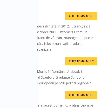
CITESTE MAI MULT
 PRO Customer
or al firmei PRO Customer înființată în 2012, lucrând, încă
epere și implementare a metodei PRO Customer® care, în
000 de aplicanţi - consultanţi de vânzări, manageri de primă
ustrii precum: bănci, asigurări, telecomunicaţii, produse
ere de utilaje de mare mecanizare.
CITESTE MAI MULT
rris Romania
de comunicare al Philip Morris în România. A absolvit
trarea Afacerilor (MBA) al Stanford Graduate School of
comunicare al comisarului european pentru politici regionale.
CITESTE MAI MULT
 & Spa Resort
periență de peste 10 ani în acest domeniu, a atins cea mai