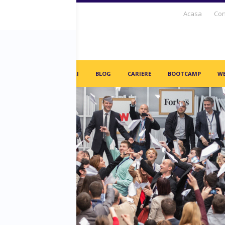
Acasa
Con
S DAYS TV
PARTENERI
BLOG
CARIERE
BOOTCAMP
WE