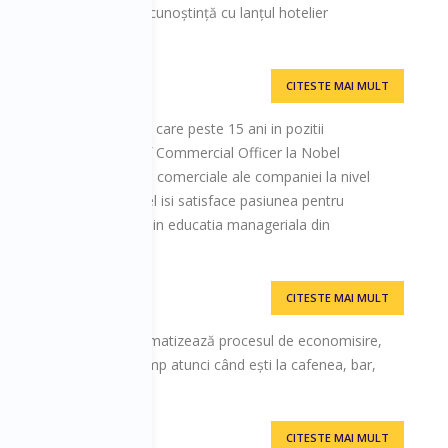
nă acum, când a făcut cunoștință cu lanțul hotelier
CITESTE MAI MULT
elecom
sectoare de afaceri din care peste 15 ani in pozitii
an este in prezent Chief Commercial Officer la Nobel
plementeaza strategiile comerciale ale companiei la nivel
4 continente. In paralel isi satisface pasiunea pentru
xec Edu (unul din liderii in educatia manageriala din
i apreciati consultanti.
CITESTE MAI MULT
ez, aplicație care automatizează procesul de economisire,
 ajută să economisești timp atunci când ești la cafenea, bar,
CITESTE MAI MULT