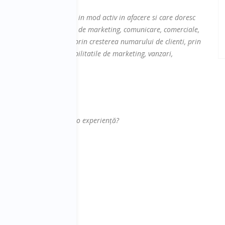
ntreprenorilor implicati in mod activ in afacere si care doresc
erilor din departamentele de marketing, comunicare, comerciale,
 de crestere a afacerilor prin cresterea numarului de clienti, prin
are vor sa-si dezvolte abilitatile de marketing, vanzari,
.
us, ci pentru că le oferi o experiență?
une o poveste despre tine
isfăcuți?
ri o experiență?
ice?
ția clientului
dus/serviciu