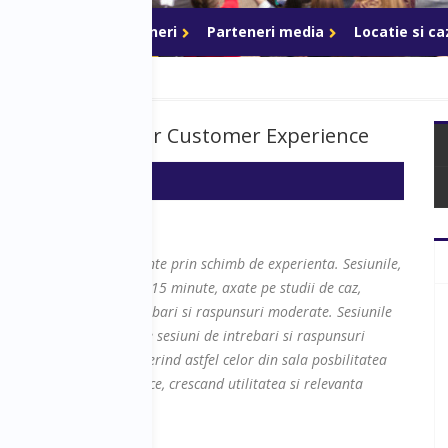
ri de acces
Parteneri
Parteneri media
Locatie si c
ivering a superior Customer Experience
pe transferul de cunostinte prin schimb de experienta. Sesiunile,
 forma de prezentari de 15 minute, axate pe studii de caz,
iuni interactive de intrebari si raspunsuri moderate. Sesiunile
erviu pe scena, urmat de sesiuni de intrebari si raspunsuri
minim 40 de minute, oferind astfel celor din sala posbilitatea
preocuparile lor specifice, crescand utilitatea si relevanta