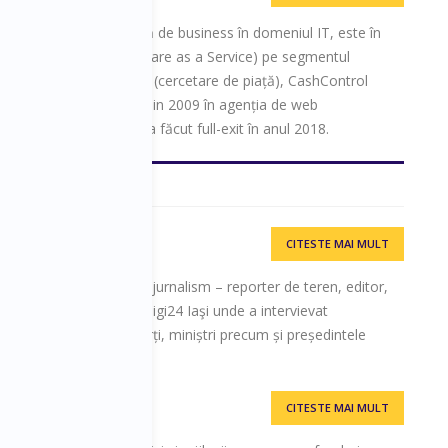
este 14 ani experiență de business în domeniul IT, este în
nto SA, un SaaS (Software as a Service) pe segmentul
mpaniile iVox Research (cercetare de piață), CashControl
iar) și a fost partener din 2009 în agenția de web
 - agenție din care a făcut full-exit în anul 2018.
CITESTE MAI MULT
V, Digi24
tor TV. Ovidiu 17 ani de jurnalism – reporter de teren, editor,
unea Vocile Iașului la Digi24 Iaşi unde a intervievat
, doctori, manageri, experți, miniștri precum și președintele
CITESTE MAI MULT