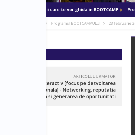
BOOTCAMP
Mentorii care te vor ghida in BOOTCAMP
Pr
p - 20-24 februarie 2019
Programul BOOTCAMPULUI
23 februarie 2
 16:00
ARTICOLUL URMATOR
Atelier interactiv [focus pe dezvoltarea
personala] - Networking, reputatia
profesionala si generarea de oportunitati