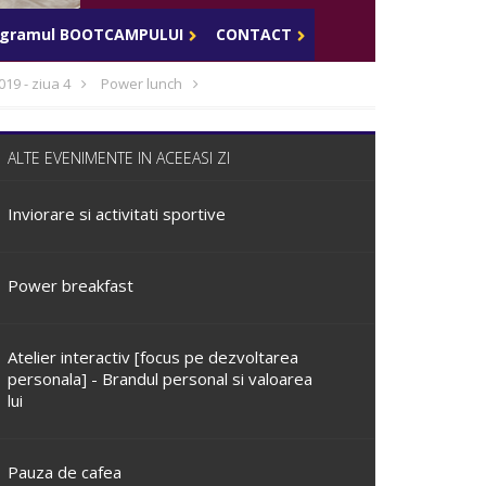
Celula de criza BD
ogramul BOOTCAMPULUI
CONTACT
019 - ziua 4
Power lunch
ALTE EVENIMENTE IN ACEEASI ZI
Inviorare si activitati sportive
Power breakfast
Atelier interactiv [focus pe dezvoltarea
personala] - Brandul personal si valoarea
lui
Pauza de cafea