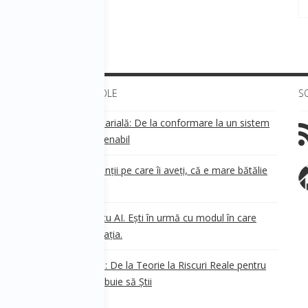
ULTIMELE ARTICOLE
S
Transparența salarială: De la conformare la un sistem
!
de business sustenabil
ea
Aveți grijă de clienții pe care îi aveți, că e mare bătălie
pe ei!
Nu ești în urmă cu AI. Ești în urmă cu modul în care
e
.
gândești organizația.
AI Safety în 2026: De la Teorie la Riscuri Reale pentru
Business. Ce Trebuie să Știi