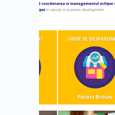
ic actual
,
armonizand coordonarea si managementul echipei de 
individuala si a echipei
in vanzari si business development.
 programului
.