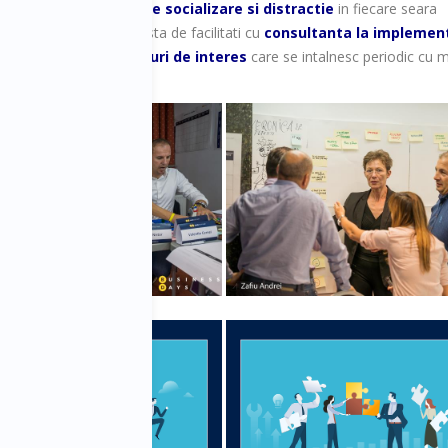
om organiza
momente de socializare si distractie
in fiecare seara
amului BD Bootcamp lista de facilitati cu
consultanta la implemen
upe de lucru pe topicuri de interes
care se intalnesc periodic cu me