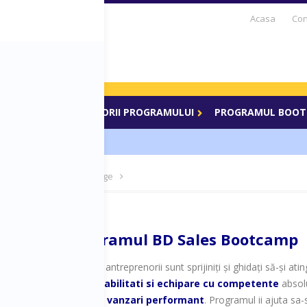
Acasa
Con
S DAYS TV
PARTENERI
BLOG
CARIERE
BOOTCAMP
WE
ul anterior
MENTORII PROGRAMULUI
PROGRAMUL BOOT
aprilie 2022
Homepage
Despre programul BD Sales Bootcamp
t
prin care managerii si antreprenorii sunt sprijiniți și ghidați să-și ati
ment, dezvoltare de abilitati si echipare cu competente
absol
 a seta un sistem de vanzari performant
. Programul ii ajuta sa-