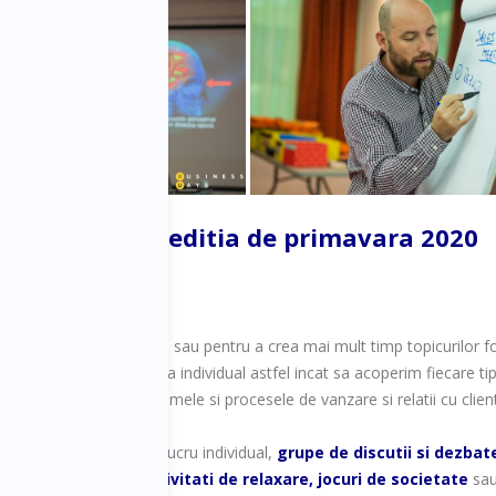
NOUTATI la editia de primavara 2020
minute
 topicuri noi, de interes sau pentru a crea mai mult timp topicurilor 
 si fisele pe care veti lucra individual astfel incat sa acoperim fiecare 
or sa remodelati mecanismele si procesele de vanzare si relatii cu client
cina sunt activitati de lucru individual,
grupe de discutii si dezbate
pot petrece seara cu
activitati de relaxare, jocuri de societate
sau