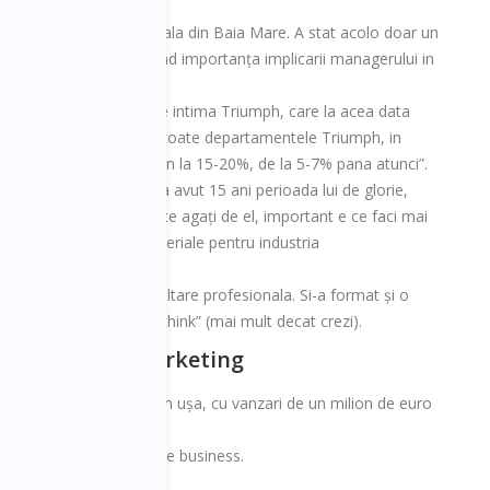
magine lași”.
edreseze, intr-un an, filiala din Baia Mare. A stat acolo doar un
 fost un prim semnal privind importanța implicarii managerului in
rului austriac de lenjerie intima Triumph, care la acea data
n de training special in toate departamentele Triumph, in
tabilitate a diviziei de lohn la 15-20%, de la 5-7% pana atunci”.
e comun acord. Lohnul a avut 15 ani perioada lui de glorie,
proprie, nu trebuie sa te agați de el, important e ce faci mai
resant fiind cel de materiale pentru industria
entru cursuri de dezvoltare profesionala. Si-a format și o
nța cu „more than you think” (mai mult decat crezi).
m de network marketing
tem de vanzari din ușa-n ușa, cu vanzari de un milion de euro
 pe vanzari; consultant de business.