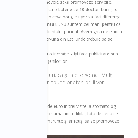
știu cum /nu știu ca au nevoie sa-și promoveze serviciile.
nd il doare. Si atunci, cu o baterie de 10 doctori buni și o
, dar sunt idei care propun ceva nou), e ușor sa faci diferența.
e cea a turismului dentar
. „Nu suntem cei mari, pentru ca
sa cu o alta abordare a clientului-pacient. Avem grija de el inca
țara straina, daramite intr-una din Est, unde trebuie sa se
ol Star Clinic a venit cu o inovație – iși face publicitate prin
e pot da incredere concetațenilor lor.
am primit 200 de CV-uri, ca și la ei e șomaj. Mulți
vor intoarce acasa, vor spune prietenilor, ii vor
u asta!”
talian lasa cam 8-10.000 de euro in trei vizite la stomatolog.
casa, pentru Timișoara, o suma incredibila, fața de ceea ce
ar trece peste orgoliile marunte și ar reuși sa se promoveze
știgat.