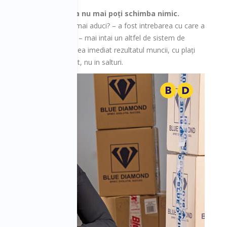
t și acolo unde pare ca nu mai poți schimba nimic.
ovație crezi ca poți sa mai aduci? – a fost intrebarea cu care a
inovația. Chiar mai multe – mai intai un altfel de sistem de
tenerul sa-și poata vedea imediat rezultatul muncii, cu plați
tivați sa vanda constant, nu in salturi.