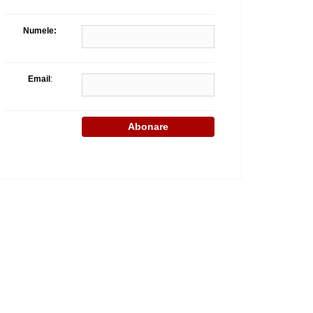
Celula de criza BD
Numele:
Email
: