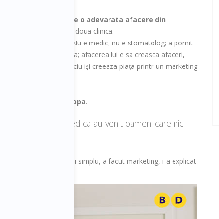
tie lumea despre el.
Face o adevarata afacere din
matologie
, a ajuns la a doua clinica.
u știe lumea despre el. Nu e medic, nu e stomatolog; a pornit
ent de asigurari de viața; afacerea lui e sa creasca afaceri,
ru ca orice produs/serviciu iși creeaza piața printr-un marketing
tomatologiei din Europa
.
parat dentar și cred ca au venit oameni care nici
i Marcel Martinaș. Pur și simplu, a facut marketing, i-a explicat
unui aparat dentar.