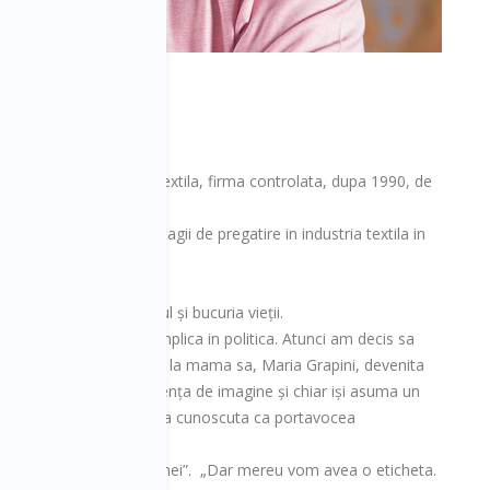
Timișoarei in industria textila, firma controlata, dupa 1990, de
i din zona de lohn; stagii de pregatire in industria textila in
 sa-ți asigure confortul și bucuria vieții.
 funcție, pentru a se implica in politica. Atunci am decis sa
apini. Desigur, se refera la mama sa, Maria Grapini, devenita
a-și pastreze independența de imagine și chiar iși asuma un
care, inca din anii ‘90, era cunoscuta ca portavocea
omenta ca „e baiatul mamei”. „Dar mereu vom avea o eticheta.