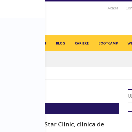
Acasa
Con
S DAYS TV
PARTENERI
BLOG
CARIERE
BOOTCAMP
WE
in angajați vor fi înlocuiți de AI-uri!
rk de Timișoara
U
 INTRAPRENORIAT
cel Martinaș – Star Clinic, clinica de
omatologie