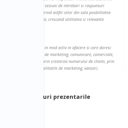
erviu pe scena, urmat de sesiuni de intrebari si raspunsuri
minim 40 de minute, oferind astfel celor din sala posbilitatea
preocuparile lor specifice, crescand utilitatea si relevanta
ntreprenorilor implicati in mod activ in afacere si care doresc
erilor din departamentele de marketing, comunicare, comerciale,
 de crestere a afacerilor prin cresterea numarului de clienti, prin
are vor sa-si dezvolte abilitatile de marketing, vanzari,
.
a ofere raspunsuri prezentarile
la sesiune cu: