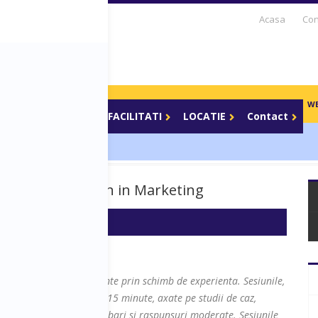
Acasa
Con
S DAYS TV
PARTENERI
BLOG
CARIERE
BOOTCAMP
WE
Parteneri media
FACILITATI
LOCATIE
Contact
al transformation in Marketing
pe transferul de cunostinte prin schimb de experienta. Sesiunile,
 forma de prezentari de 15 minute, axate pe studii de caz,
iuni interactive de intrebari si raspunsuri moderate. Sesiunile