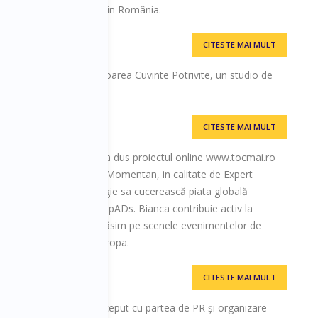
iment de e-commerce din România.
CITESTE MAI MULT
Potrivite
de conversie și creatoarea Cuvinte Potrivite, un studio de
eri.
CITESTE MAI MULT
ceri ca managerul care a dus proiectul online www.tocmai.ro
 3 site-uri din Romania. Momentan, in calitate de Expert
ști din zona de tehnologie sa cucerească piata globală
 agenției de digital - GripADs. Bianca contribuie activ la
in Romania, astfel o regăsim pe scenele evenimentelor de
din Romania, cat si in Europa.
CITESTE MAI MULT
om de marketing". A început cu partea de PR și organizare