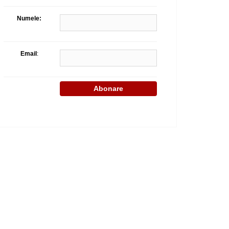
Celula de criza BD
Numele:
Email
: