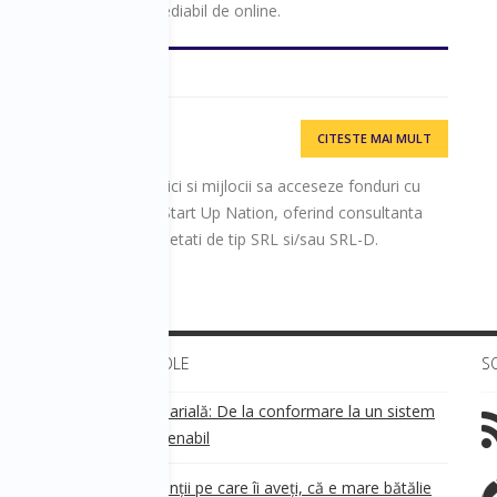
e indragosteasca iremediabil de online.
CITESTE MAI MULT
i antreprenori/ firme mici si mijlocii sa acceseze fonduri cu
guvern, prin programul Start Up Nation, oferind consultanta
ambursabile pentru societati de tip SRL si/sau SRL-D.
ULTIMELE ARTICOLE
S
Transparența salarială: De la conformare la un sistem
!
de business sustenabil
ea
Aveți grijă de clienții pe care îi aveți, că e mare bătălie