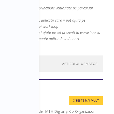
contine cel putin ideiile principale vehiculate pe parcursul
site-ul, platforme, cursuri, aplicatii care ii pot ajuta pe
 abordate in cadrul acestui workshop
a fiecarui speaker care sa-i ajute pe cei prezenti la workshop sa
ra zi de zi si pe care sa-l poate aplica de a doua zi
ARTICOLUL URMATOR
CITESTE MAI MULT
ger ANSWEAR.ro, Founder MTH Digital și Co-Organizator