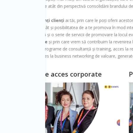
 locul evenimentului utile atât din perspectivă consolidării brandului d
dusele organizației
rea celor mai importanți clienți
ai tăi, prin care le poți oferii acest
în ambasadori de brand, cât și posibilitatea de a te promova în mod inte
e a clienților are inclusă și o serie de servicii de promovare la locul 
ii aflate în dificultate
și prin care vrem să contribuim la revenirea l
nță, acces la diverse programe de consultanță și training, acces la resu
nu în ultimul rând prin acces la business networking de valoare, genera
Pachete de acces corporate
P