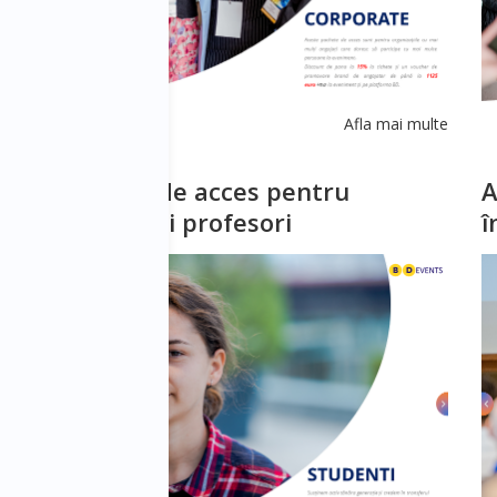
lte
Afla mai multe
p-
Facilități de acces pentru
A
studenți și profesori
î