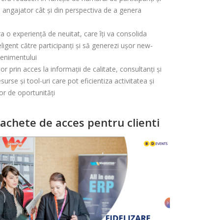
Celula de criza BD
e angajator cât și din perspectiva de a genera
ora o experiență de neuitat, care îți va consolida
ligent către participanți și să generezi ușor new-
evenimentului
or prin acces la informații de calitate, consultanți și
rse și tool-uri care pot eficientiza activitatea și
tor de oportunități
achete de acces pentru clienti