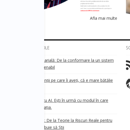
lte
Afla mai multe
ULTIMELE ARTICOLE
S
Transparența salarială: De la conformare la un sistem
!
de business sustenabil
ea
Aveți grijă de clienții pe care îi aveți, că e mare bătălie
pe ei!
Nu ești în urmă cu AI. Ești în urmă cu modul în care
e
.
gândești organizația.
AI Safety în 2026: De la Teorie la Riscuri Reale pentru
Business. Ce Trebuie să Știi