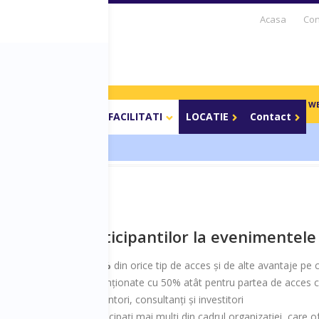
Acasa
Con
S DAYS TV
PARTENERI
BLOG
CARIERE
BOOTCAMP
WE
Parteneri media
FACILITATI
LOCATIE
Contact
ile oferite participantilor la evenimentel
cia de
reduceri de 25%
din orice tip de acces și de alte avantaje pe 
uri și studenți,
subvenționate cu 50% atât pentru partea de acces câ
ea interacțiunilor cu mentori, consultanți și investitori
azul în care vreți să participați mai mulți din cadrul organizației, care 