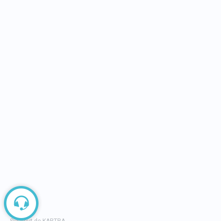
DESPRE BUSINESS DAYS
Business Days, peste 14 ani în slujba succesului
14 ani investiți cu pasiune în dezvoltarea
mediului economic din România și în consolidar
culturii antreprenoriale. 75 de evenimente
, cu
peste
45.000 de participanți cumulati
, cu peste
600.000.000 de euro impact generat în economi
În cei 14 ani de zile am reusit să coagulăm
o
comunitate de peste 450.000
antreprenori,
manageri, profesioniști și tineri alături de platforma și
proiectele Business Days și BDTV.
Copyright 2014 - 2026 by Business
FAQ
Days. Powered by
BrandFusion
Politic