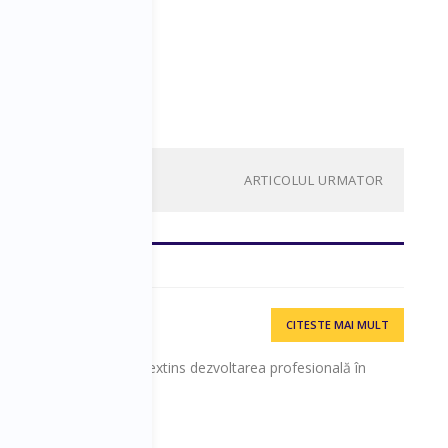
ARTICOLUL URMATOR
CITESTE MAI MULT
 cariera în 1997 și și-a extins dezvoltarea profesională în
 business education.