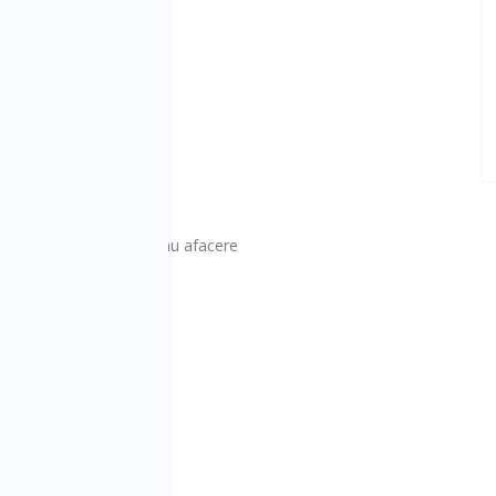
ss
 pentru noi provocari
Q) la propria persoana sau afacere
mpania ta