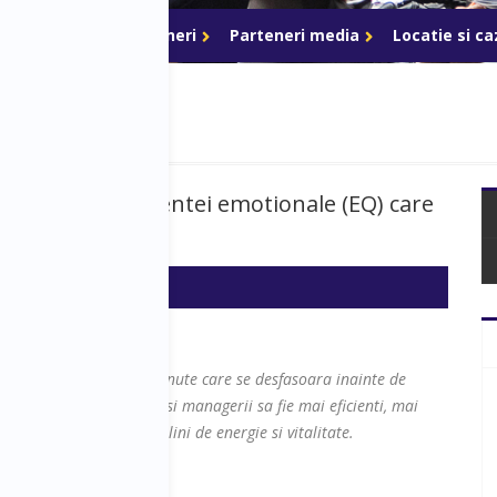
ri de acces
Parteneri
Parteneri media
Locatie si c
ecretele inteligentei emotionale (EQ) care
i interactive de 60 de minute care se desfasoara inainte de
 a ajuta antreprenorii si managerii sa fie mai eficienti, mai
 nu in ultimul rand mai plini de energie si vitalitate.