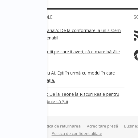
ULTIMELE ARTICOLE
S
Transparența salarială: De la conformare la un sistem
!
de business sustenabil
ea
Aveți grijă de clienții pe care îi aveți, că e mare bătălie
pe ei!
Nu ești în urmă cu AI. Ești în urmă cu modul în care
e
.
gândești organizația.
AI Safety în 2026: De la Teorie la Riscuri Reale pentru
Business. Ce Trebuie să Știi
Termeni si conditii
Politica de returnarea
Acreditare presă
Busine
a privind modulele cookie
Politica de confidentialitate