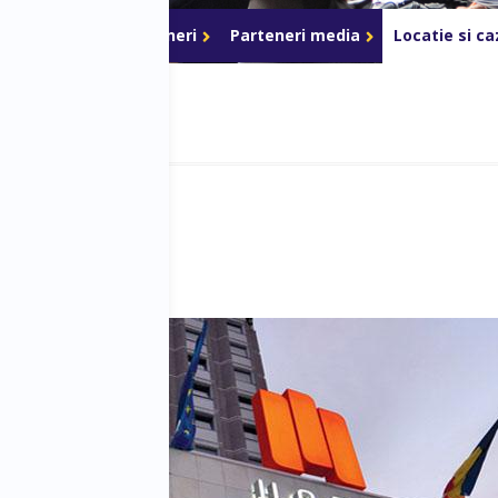
ri de acces
Parteneri
Parteneri media
Locatie si c