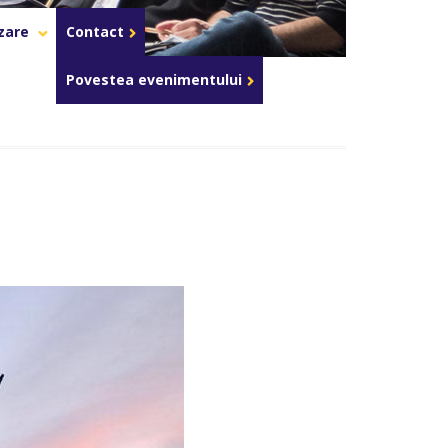
Celula de criza BD
azare
Contact
Povestea evenimentului