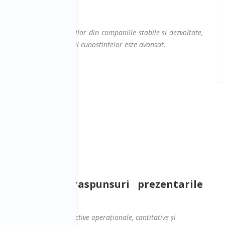
eri dezvoltate, managerilor din companiile stabile si dezvoltate,
sat. Nivelul de transfer al cunostintelor este avansat.
gia de afaceri
ctiune
a sa ofere raspunsuri prezentarile
lor strategice, în obiective operaționale, cantitative și