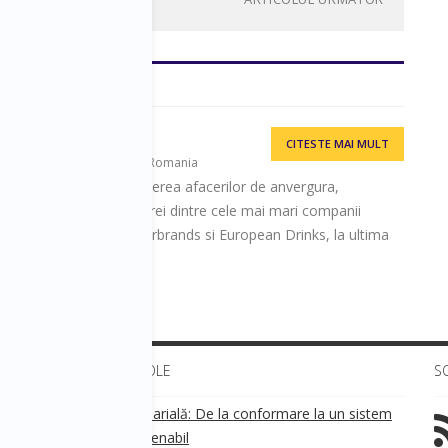
CITESTE MAI MULT
agementul afacerilor, CBC Romania
e peste 20 ani in conducerea afacerilor de anvergura,
cutive management la trei dintre cele mai mari companii
Romania: Coca Cola, Interbrands si European Drinks, la ultima
nager.
ULTIMELE ARTICOLE
S
Transparența salarială: De la conformare la un sistem
!
de business sustenabil