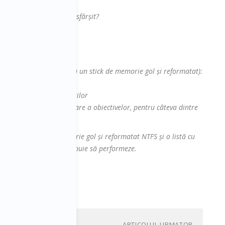
tative sunt duse la bun sfârșit?
 la sesiune cu:
 participanții să vină cu un stick de memorie gol și reformatat):
e și calitative ale posturilor
). Mecanisme de realizare a obiectivelor, pentru câteva dintre
aptop, un stick de memorie gol și reformatat NTFS și o listă cu
e o companie poate și trebuie să performeze.
ARTICOLUL URMATOR