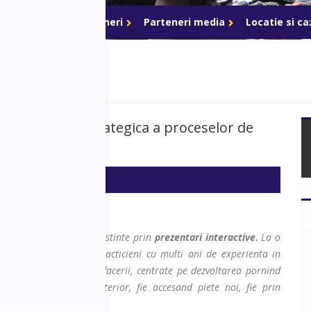
ri de acces
Parteneri
Parteneri media
Locatie si c
- Modelarea strategica a proceselor de
za pe transferul de cunostinte prin
prezentari interactive.
La o
i care sunt experti, practicieni cu multi ani de experienta in
axate pe dezvoltarea afacerii, centrate pe dezvoltarea pornind
ea business-ului in exterior, fie accesand piete noi, fie prin