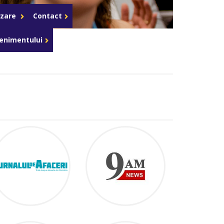
Celula de criza BD
azare
Contact
enimentului