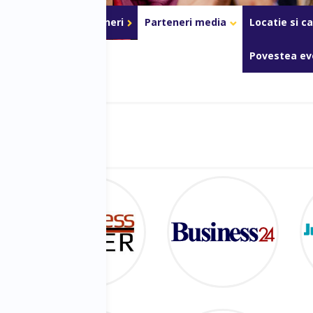
ri de acces
Parteneri
Parteneri media
Locatie si c
Povestea ev