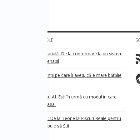
ULTIMELE ARTICOLE
S
Transparența salarială: De la conformare la un sistem
!
de business sustenabil
ea
Aveți grijă de clienții pe care îi aveți, că e mare bătălie
pe ei!
Nu ești în urmă cu AI. Ești în urmă cu modul în care
e
.
gândești organizația.
AI Safety în 2026: De la Teorie la Riscuri Reale pentru
Business. Ce Trebuie să Știi