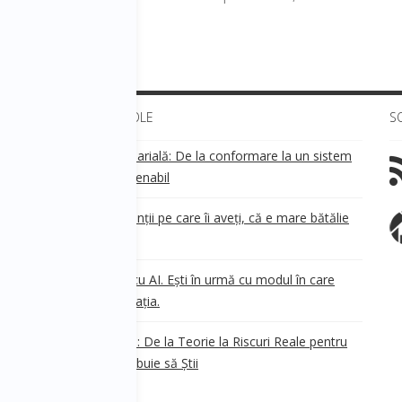
nager.
ULTIMELE ARTICOLE
S
Transparența salarială: De la conformare la un sistem
!
de business sustenabil
ea
Aveți grijă de clienții pe care îi aveți, că e mare bătălie
pe ei!
Nu ești în urmă cu AI. Ești în urmă cu modul în care
e
.
gândești organizația.
AI Safety în 2026: De la Teorie la Riscuri Reale pentru
Business. Ce Trebuie să Știi