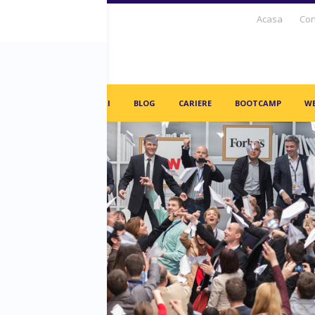
Acasa
Con
S DAYS TV
PARTENERI
BLOG
CARIERE
BOOTCAMP
WE