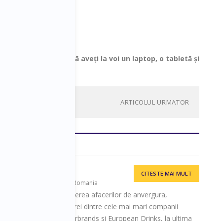
or postului
ă și este necesar să aveți la voi un laptop, o tabletă și
ARTICOLUL URMATOR
CITESTE MAI MULT
agementul afacerilor, CBC Romania
e peste 20 ani in conducerea afacerilor de anvergura,
cutive management la trei dintre cele mai mari companii
Romania: Coca Cola, Interbrands si European Drinks, la ultima