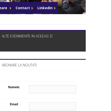
Celula de criza BD
azare
Contact
Linkedin
ALTE EVENIMENTE IN ACEEASI ZI
ABONARE LA NOUTATI
Numele:
Email
: