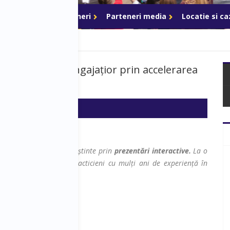
ri de acces
Parteneri
Parteneri media
Locatie si c
2 - Motivarea angajațior prin accelerarea
ză pe transferul de cunoștinte prin
prezentări interactive.
La o
i care sunt experți, practicieni cu mulți ani de experiență în
nagerilor.