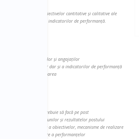
ă pentru; stabilirea obiectivelor cantitative și calitative ale
lizare a obiectivelor și a indicatorilor de performanță
.
e a companiei
ostului
 coordonare a activităților și angajaților
în realizarea obiectivelor dar și a indicatorilor de performanță
lor, în sensul că vor disparea
a obiectivelor pe post
ui, în sensul că știu ce trebuie să facă pe post
vităților postului, a acțiunilor și rezultatelor postului
 mecanisme de stabilire a obiectivelor, mecanisme de realizare
manță și sisteme de evaluare a performanțelor