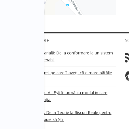
ULTIMELE ARTICOLE
S
Transparența salarială: De la conformare la un sistem
!
de business sustenabil
ea
Aveți grijă de clienții pe care îi aveți, că e mare bătălie
pe ei!
Nu ești în urmă cu AI. Ești în urmă cu modul în care
e
.
gândești organizația.
AI Safety în 2026: De la Teorie la Riscuri Reale pentru
Business. Ce Trebuie să Știi