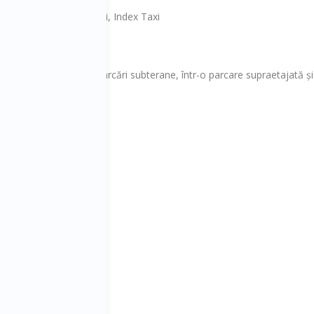
axi, Pro Taxi, Euro Taxi, Index Taxi
re în total dispuse în parcări subterane, într-o parcare supraetajată și
7:00 - 23:00
:00 - 7:00