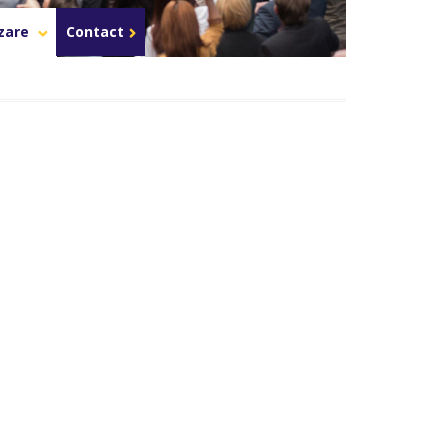
Celula de criza BD
azare
Contact