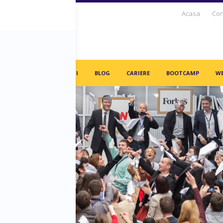
Acasa
Con
S DAYS TV
PARTENERI
BLOG
CARIERE
BOOTCAMP
WE