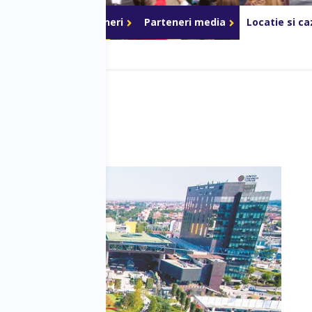
ri de acces
Parteneri
Parteneri media
Locatie si c