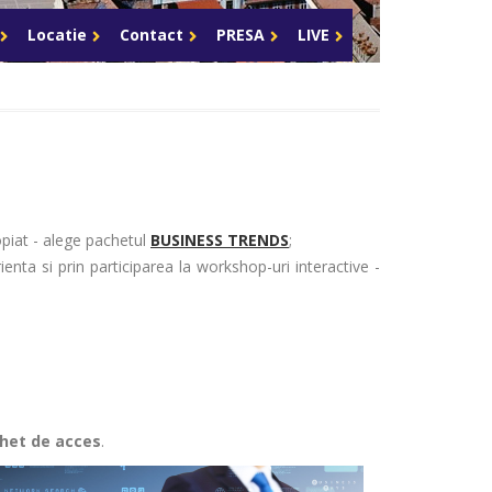
Celula de criza BD
Locatie
Contact
PRESA
LIVE
opiat - alege pachetul
BUSINESS TRENDS
;
enta si prin participarea la workshop-uri interactive -
chet de acces
.