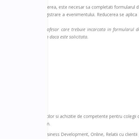
- pentru a obtine reducerea, este necesar sa completati formularul de 
e din formularul de inregistrare a evenimentului. Reducerea se aplic
itimatie valabila de profesor care trebuie incarcata in formularul de
formalitatilor de check-in daca este solicitata.
ru colegi
ru dezvoltarea abilitatilor si achizitie de competente pentru colegi
cces cu discount de volum.
eting, Management, Business Development, Online, Relatii cu clientii