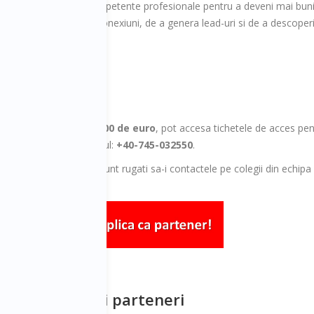
 si sa achizitioneze noi competente profesionale pentru a deveni mai b
tru a dezvolta noi conexiuni, de a genera lead-uri si de a descoperii
a:
movare de minim 1.500 de euro
, pot accesa tichetele de acces pe
cu clientii apeland numarul:
+40-745-032550
.
5 tichete de acces sunt rugati sa-i contactele pe colegii din echipa de 
 buni clienti si parteneri