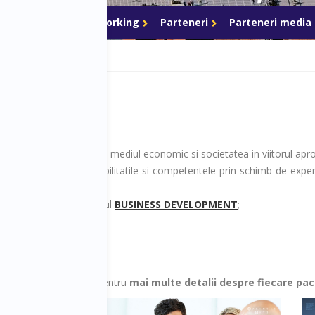
Speakeri
Networking
Parteneri
Parteneri media
lor tale!
ndintele care vor redesena mediul economic si societatea in viitorul apr
i vrei sa-ti dezvolti abilitatile si competentele prin schimb de experi
T
;
 afacerii - alege pachetul
BUSINESS DEVELOPMENT
;
e imaginile de mai jos pentru
mai multe detalii despre fiecare pa