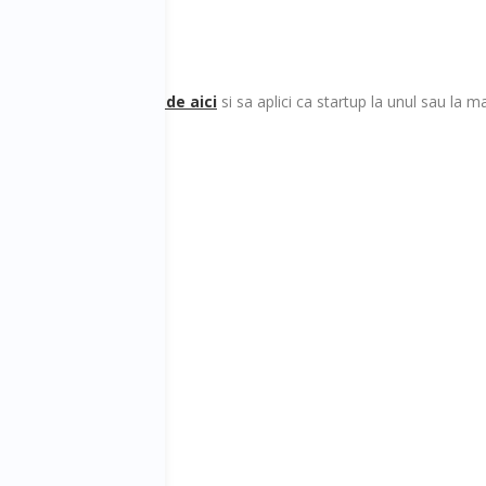
perti de succes;
ompletezi formularul de aici
si sa aplici ca startup la unul sau la
ormatii si detalii:
ientii