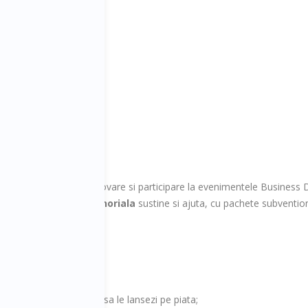
ormatii si detalii:
ientii
i
t subventionat de promovare si participare la evenimentele Business 
 si Cultura Antreprenoriala
sustine si ajuta, cu pachete subventi
 sau 2 colegi;
e/solutiile tale;
e/produsele pe care vrei sa le lansezi pe piata;