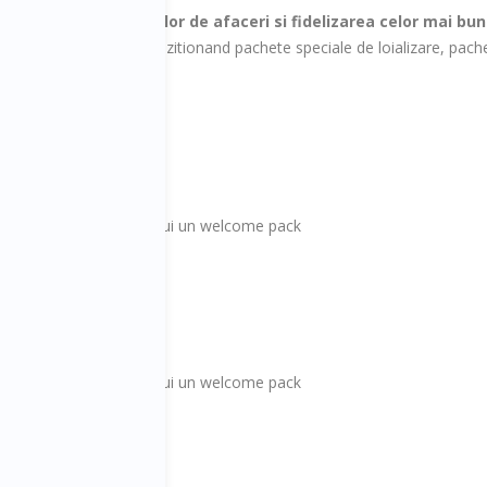
tru
dezvoltarea relatiilor de afaceri si fidelizarea celor mai buni
evenimentele noastre achizitionand pachete speciale de loializare, pache
loializare:
tilor din partea partenerului un welcome pack
evelopment
tilor din partea partenerului un welcome pack
Development