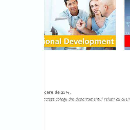
s
pot beneficia de
reducere de 25%.
l de mai jos sau sa contacteze colegii din departamentul relatii cu clien