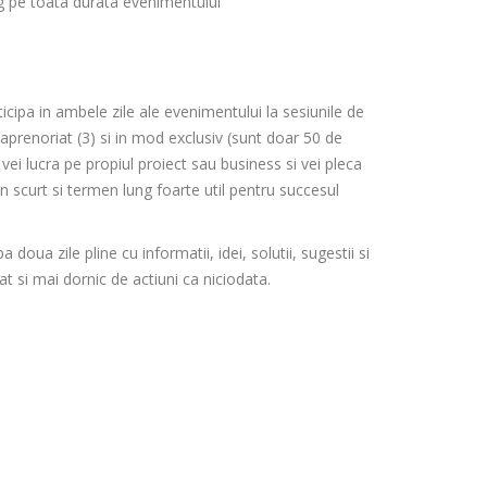
ng pe toata durata evenimentului
ticipa in ambele zile ale evenimentului la sesiunile de
traprenoriat (3) si in mod exclusiv (sunt doar 50 de
ei lucra pe propiul proiect sau business si vei pleca
n scurt si termen lung foarte util pentru succesul
a doua zile pline cu informatii, idei, solutii, sugestii si
t si mai dornic de actiuni ca niciodata.