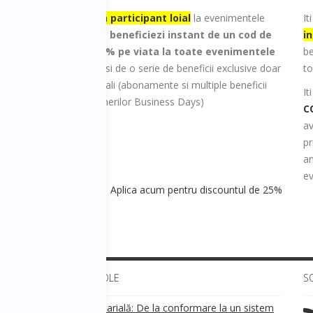
Inroleaza-te ca participant loial
la evenimentele
I
Business Days si
beneficiezi instant de un cod de
in
 a
reducere de 25% pe viata la toate evenimentele
be
Business Days
si de o serie de beneficii exclusive doar
to
participantilor loiali (abonamente si multiple beneficii
It
din partea partenerilor Business Days)
C
av
pr
an
ev
Aplica acum pentru discountul de 25%
ULTIMELE ARTICOLE
S
Transparența salarială: De la conformare la un sistem