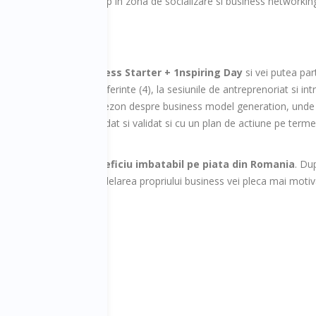
in expunerea unui roll-up in zona de socializare si business networki
pentru
upgrade Business Starter + 1nspiring Day
si vei putea par
e personala (16), la conferinte (4), la sesiunile de antreprenoriat si in
a workshopul lui Bart Jenezon despre business model generation, unde v
el de business consolidat si validat si cu un plan de actiune pe terme
ale.
tie cu
raport pret/beneficiu imbatabil pe piata din Romania
. Dup
plici toate astea in modelarea propriului business vei pleca mai motiva
 tip de acces!