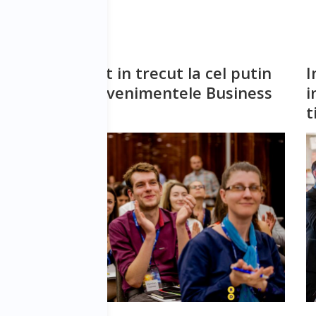
e
Ai mai fost in trecut la cel putin
I
l
unul din evenimentele Business
i
Days?
t