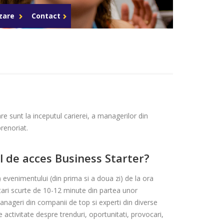
Celula de criza BD
azare
Contact
re sunt la inceputul carierei, a managerilor din
prenoriat.
l de acces Business Starter?
) evenimentului (din prima si a doua zi) de la ora
tari scurte de 10-12 minute din partea unor
nageri din companii de top si experti din diverse
 activitate despre trenduri, oportunitati, provocari,