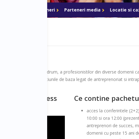
ri de acces
Parteneri
Parteneri media
Locatie si c
lor aflati la inceput de drum, a profesionistilor din diverse domenii ca
norial si sa deprinda notiunile de baza legat de antreprenoriat si intra
 de acces Business
Ce contine pachetu
acces la conferintele (2+2
10:00 si ora 12:00 (prezen
antreprenori de succes, ma
domenii cu peste 15 ani de