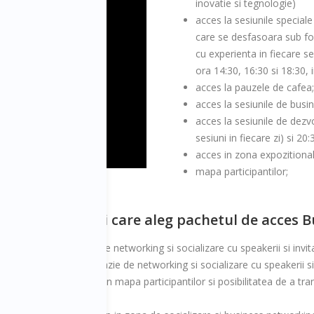
inovatie si tegnologie)
acces la sesiunile speciale
care se desfasoara sub fo
cu experienta in fiecare se
ora 14:30, 16:30 si 18:30, i
acces la pauzele de cafea;
acces la sesiunile de busin
acces la sesiunile de dezvo
sesiuni in fiecare zi) si 20:
acces in zona expozitionala
mapa participantilor;
es participantii care aleg pachetul de acces B
i (o excelenta ocazie de networking si socializare cu speakerii si invita
e zile (o excelenta ocazie de networking si socializare cu speakerii si 
n inserarea unui pliant in mapa participantilor si posibilitatea de a t