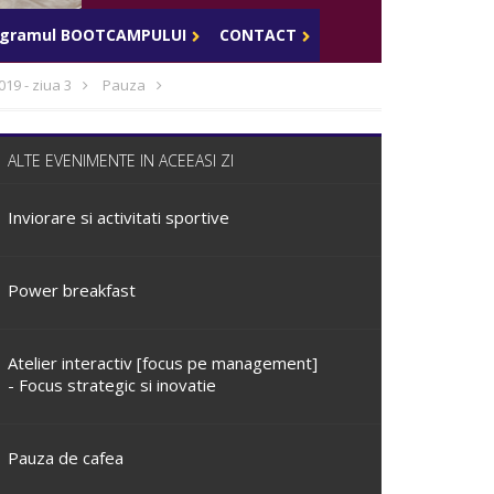
Celula de criza BD
ogramul BOOTCAMPULUI
CONTACT
019 - ziua 3
Pauza
ALTE EVENIMENTE IN ACEEASI ZI
Inviorare si activitati sportive
Power breakfast
Atelier interactiv [focus pe management]
- Focus strategic si inovatie
Pauza de cafea