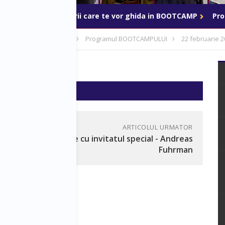
BOOTCAMP
Mentorii care te vor ghida in BOOTCAMP
Pr
p - 20-24 februarie 2019
Programul BOOTCAMPULUI
22 februarie 2
 19:00
ARTICOLUL URMATOR
 -
Sesiune cu invitatul special - Andreas
Fuhrman