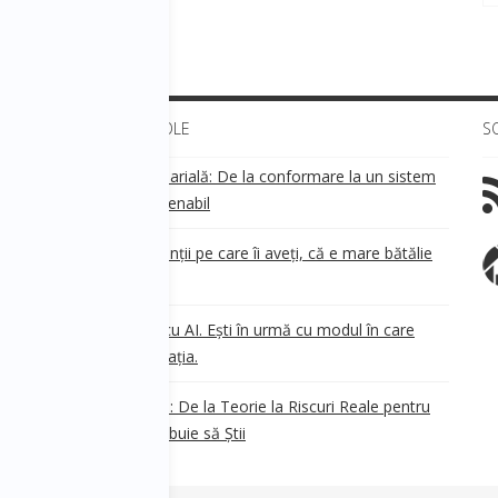
ULTIMELE ARTICOLE
S
Transparența salarială: De la conformare la un sistem
!
de business sustenabil
ea
Aveți grijă de clienții pe care îi aveți, că e mare bătălie
pe ei!
Nu ești în urmă cu AI. Ești în urmă cu modul în care
e
.
gândești organizația.
AI Safety în 2026: De la Teorie la Riscuri Reale pentru
Business. Ce Trebuie să Știi