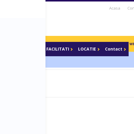
Acasa
Con
S DAYS TV
PARTENERI
BLOG
CARIERE
BOOTCAMP
WE
Parteneri media
FACILITATI
LOCATIE
Contact