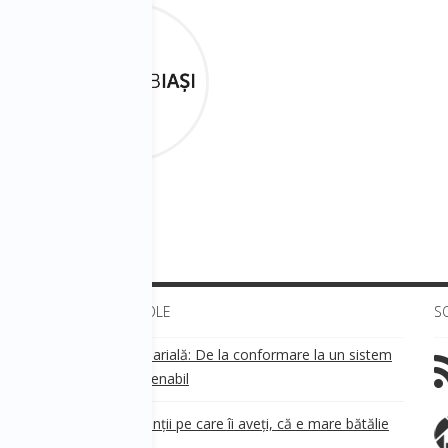
ULTIMELE ARTICOLE
S
Transparența salarială: De la conformare la un sistem
!
de business sustenabil
ea
Aveți grijă de clienții pe care îi aveți, că e mare bătălie
pe ei!