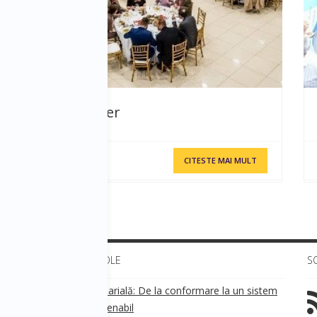
VIP Dinner
CITESTE MAI MULT
ULTIMELE ARTICOLE
S
Transparența salarială: De la conformare la un sistem
!
de business sustenabil