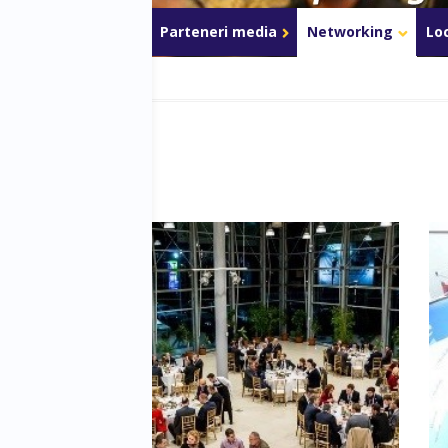
riere
Parteneri
Parteneri media
Networking
Lo
e Business Days