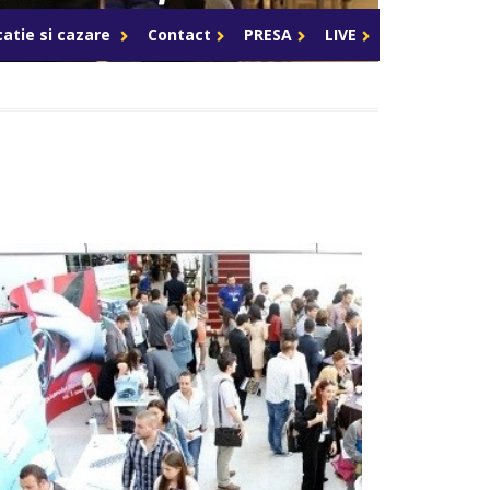
Celula de criza BD
catie si cazare
Contact
PRESA
LIVE