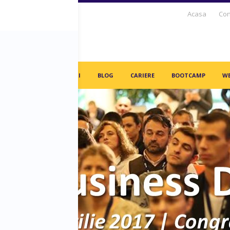
Acasa
Con
S DAYS TV
PARTENERI
BLOG
CARIERE
BOOTCAMP
WE