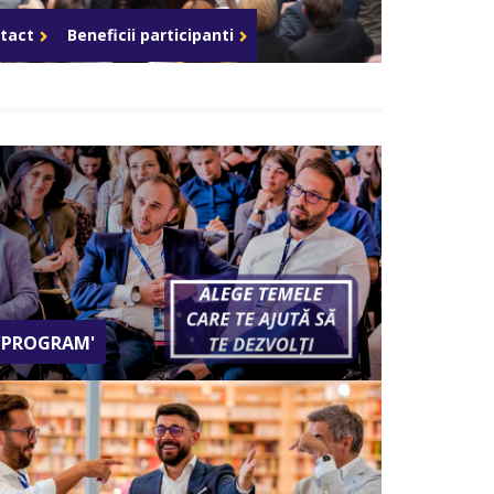
Celula de criza BD
tact
Beneficii participanti
'PROGRAM'