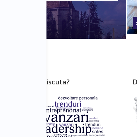
Ce se va discuta?
D