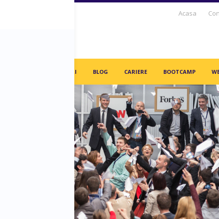
Acasa
Con
S DAYS TV
PARTENERI
BLOG
CARIERE
BOOTCAMP
WE