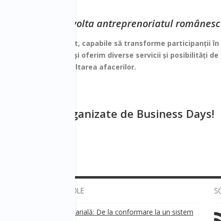
ss Days
ize pentru a dezvolta antreprenoriatul românesc
e și de mare impact, capabile să transforme participanții în
re generația tânără și oferim diverse servicii și posibilități 
 oportunități și dezvoltarea afacerilor.
 anterioare organizate de Business Days!
ULTIMELE ARTICOLE
S
Transparența salarială: De la conformare la un sistem
!