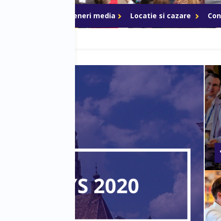
Parteneri
Parteneri media
Locatie si cazare
Con