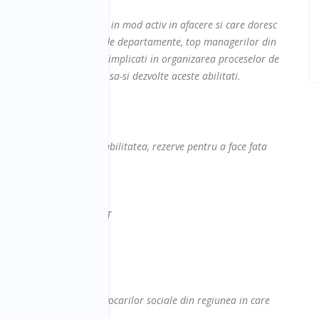
ntreprenorilor implicati in mod activ in afacere si care doresc
de business, managerilor de departamente, top managerilor din
ine, tuturor managerilor implicati in organizarea proceselor de
ional si celor care vor sa-si dezvolte aceste abilitati.
oane, cum bugetezi instabilitatea, rezerve pentru a face fata
u falsa seniorizare din IT
onează strategia
i
pietei, economiei si provocarilor sociale din regiunea in care