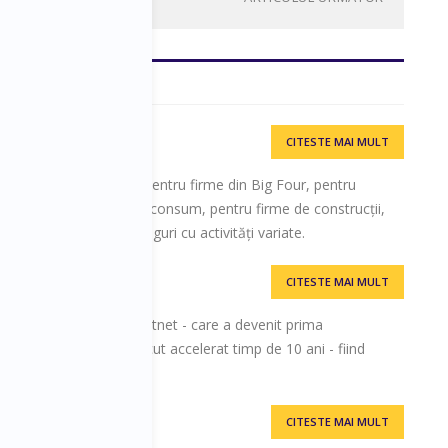
CITESTE MAI MULT
gs
te 20 de ani de finanțe pentru firme din Big Four, pentru
n zona bunurilor de larg consum, pentru firme de construcții,
getic și pentru holdinguri cu activități variate.
CITESTE MAI MULT
stian a pornit în 12 ani Bittnet - care a devenit prima
e valori. Bittnet a crescut accelerat timp de 10 ani - fiind
l Times.
CITESTE MAI MULT
facerii, AP DEVELOP 4EX