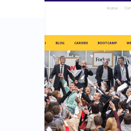
Acasa
Con
S DAYS TV
PARTENERI
BLOG
CARIERE
BOOTCAMP
WE