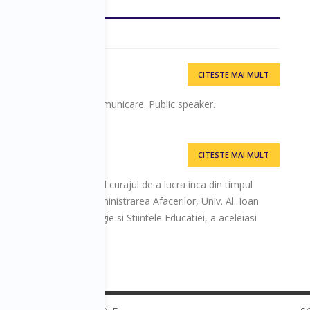
CITESTE MAI MULT
, jurnalist,
să. Trainer în media și comunicare. Public speaker.
CITESTE MAI MULT
ienta in vanzari, avand curajul de a lucra inca din timpul
ltatii de Economie si Administrarea Afacerilor, Univ. Al. Ioan
le Facultatii de Psihologie si Stiintele Educatiei, a aceleiasi