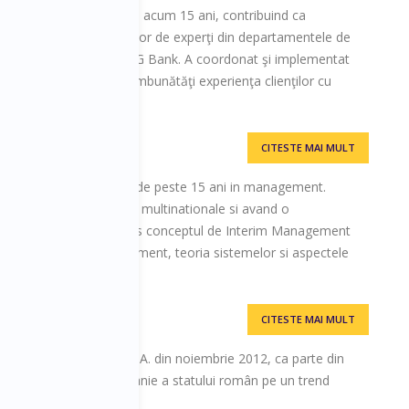
ndustria financiar-bancară acum 15 ani, contribuind ca
ea şi dezvoltarea echipelor de experţi din departamentele de
rare credite, în BRD şi ING Bank. A coordonat şi implementat
eselor interne pentru a îmbunătăţi experienţa clienţilor cu
CITESTE MAI MULT
ipor are o experienta de peste 15 ani in management.
companii nationale cat si multinationale si avand o
consultanta, el a introdus conceptul de Interim Management
ste pasionat de management, teoria sistemelor si aspectele
.
CITESTE MAI MULT
neral al C.N. UNIFARM S.A. din noiembrie 2012, ca parte din
ușit să așeze o companie a statului român pe un trend
 cifrei de afaceri.