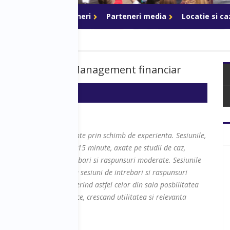
ri de acces
Parteneri
Parteneri media
Locatie si c
Planificare si Management financiar
pe transferul de cunostinte prin schimb de experienta. Sesiunile,
 forma de prezentari de 15 minute, axate pe studii de caz,
iuni interactive de intrebari si raspunsuri moderate. Sesiunile
erviu pe scena, urmat de sesiuni de intrebari si raspunsuri
minim 40 de minute, oferind astfel celor din sala posbilitatea
preocuparile lor specifice, crescand utilitatea si relevanta