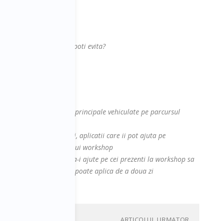
re, solutii de redresare
ent financiar
ment financiar? Cum le poti evita?
 management
la sesiune cu:
contine cel putin ideiile principale vehiculate pe parcursul
site-ul, platforme, cursuri, aplicatii care ii pot ajuta pe
 abordate in cadrul acestui workshop
a fiecarui speaker care sa-i ajute pe cei prezenti la workshop sa
ra zi de zi si pe care sa-l poate aplica de a doua zi
ARTICOLUL URMATOR