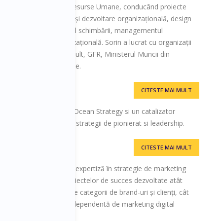
e 18 ani în consultanță Resurse Umane, conducând proiecte
ele domenii: diagnoză și dezvoltare organizațională, design
nizaționale, managementul schimbării, managementul
iei HR, cultură organizațională. Sorin a lucrat cu organizații
Draxlmaier, Valeo, Renault, GFR, Ministerul Muncii din
ver, Avon și multe altele.
CITESTE MAI MULT
orward
ractician acreditat Blue Ocean Strategy si un catalizator
ceri prin dezvoltarea de strategii de pionierat si leadership.
CITESTE MAI MULT
 în digital marketing cu expertiză în strategie de marketing
 prin implementarea proiectelor de succes dezvoltate atât
îndrumat, pentru multiple categorii de brand-uri și clienți, cât
 Dare Digital, agenția independentă de marketing digital