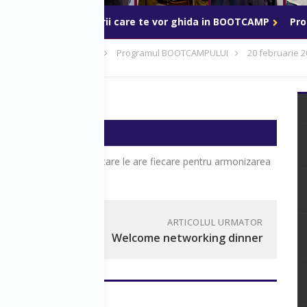
BOOTCAMP
Mentorii care te vor ghida in BOOTCAMP
Pr
p - 20-24 februarie 2019
Programul BOOTCAMPULUI
20 februarie 2
ti]
 21:00
biectivelor personale pe care le are fiecare pentru armonizarea
ARTICOLUL URMATOR
Welcome networking dinner