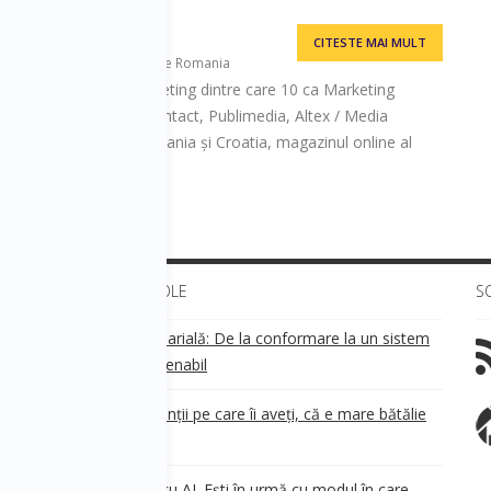
CITESTE MAI MULT
and Architect, Brand Essence Romania
iență de 18 ani în marketing dintre care 10 ca Marketing
LG Electronics, Radio Contact, Publimedia, Altex / Media
n Romania, IKEA în Romania și Croatia, magazinul online al
ULTIMELE ARTICOLE
S
Transparența salarială: De la conformare la un sistem
!
de business sustenabil
ea
Aveți grijă de clienții pe care îi aveți, că e mare bătălie
pe ei!
Nu ești în urmă cu AI. Ești în urmă cu modul în care