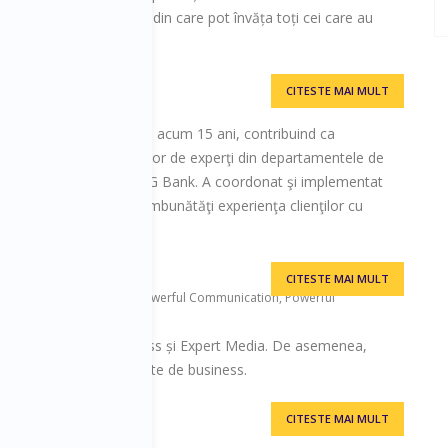
 povești reale de vânzări din care pot învăța toți cei care au
CITESTE MAI MULT
facerii, AP DEVELOP 4EX
ndustria financiar-bancară acum 15 ani, contribuind ca
ea şi dezvoltarea echipelor de experţi din departamentele de
rare credite, în BRD şi ING Bank. A coordonat şi implementat
eselor interne pentru a îmbunătăţi experienţa clienţilor cu
CITESTE MAI MULT
I Expert Media I Founder Powerful Communication, Powerful
t Comunicare în Business și Expert Media. De asemenea,
er și moderator evenimente de business.
CITESTE MAI MULT