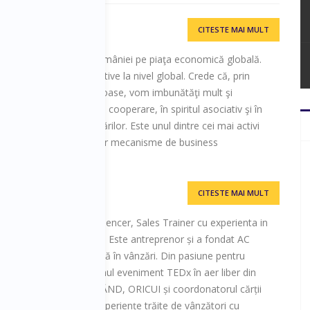
CITESTE MAI MULT
ays
de cu tărie în şansa României pe piaţa economică globală.
zvolta afaceri competitive la nivel global. Crede că, prin
uri antreprenoriale sănătoase, vom imbunătăţi mult şi
conomic al ţării. Crede în cooperare, în spiritul asociativ şi în
prin puterea recomandărilor. Este unul dintre cei mai activi
e piaţa din România a unor mecanisme de business
CITESTE MAI MULT
armer, Negociator, Influencer, Sales Trainer cu experienta in
on si Intel Corporation. Este antreprenor și a fondat AC
raining și consultanță în vânzări. Din pasiune pentru
r al TEDxFloreasca, primul eveniment TEDx în aer liber din
ărții VÂND ORICE, ORICÂND, ORICUI și coordonatorul cărții
I, o colecție de experiențe trăite de vânzători cu