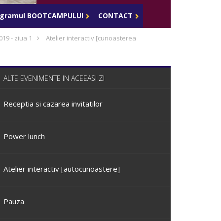
Celula de criza BD
ogramul BOOTCAMPULUI
CONTACT
019 - ziua 1
Atelier interactiv [cunoasterea
ALTE EVENIMENTE IN ACEEASI ZI
Receptia si cazarea invitatilor
Power lunch
Atelier interactiv [autocunoastere]
Pauza