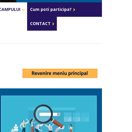
Celula de criza BD
CAMPULUI
Cum poti participa?
CONTACT