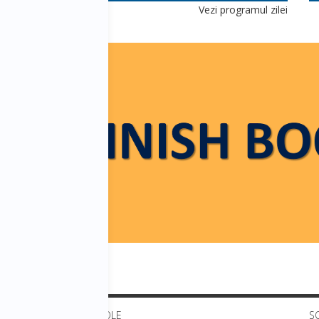
lei
Vezi programul zilei
lei
ULTIMELE ARTICOLE
S