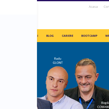
Acasa
Con
S DAYS TV
PARTENERI
BLOG
CARIERE
BOOTCAMP
WE