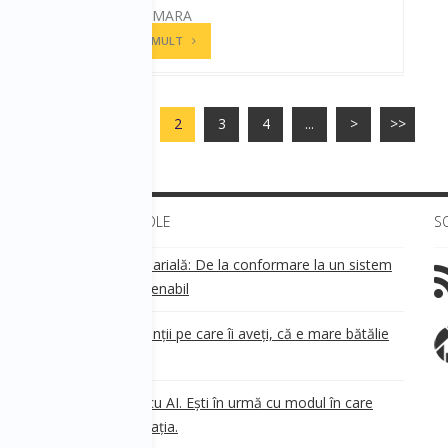
ANDREEA CAMARA
CITESTE MAI MULT
<<
<
1
2
3
4
...
>
>>
ULTIMELE ARTICOLE
S
Transparența salarială: De la conformare la un sistem
!
de business sustenabil
ea
Aveți grijă de clienții pe care îi aveți, că e mare bătălie
pe ei!
Nu ești în urmă cu AI. Ești în urmă cu modul în care
e
.
gândești organizația.