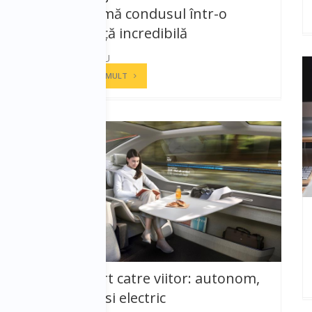
transformă condusul într-o
experiență incredibilă
COSMIN NIȚU
CITESTE MAI MULT
Transport catre viitor: autonom,
conectat si electric