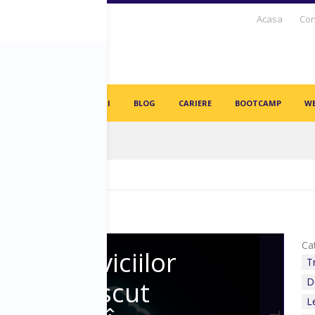
Acasa
Con
S DAYS TV
PARTENERI
BLOG
CARIERE
BOOTCAMP
WE
igitalizare a afacerii tale
Cat
iața Serviciilor
T
aaS A Crescut
D
L