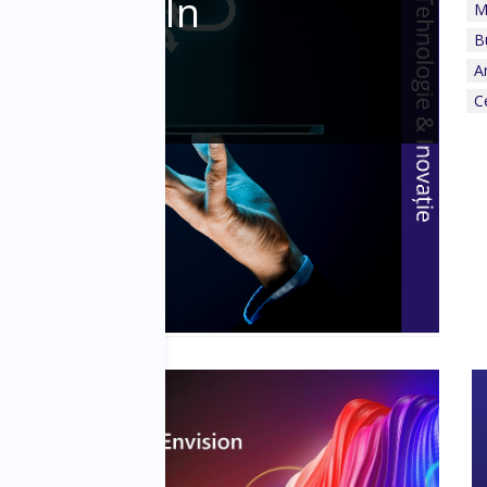
Cu 41,4% În
M
B
A
C