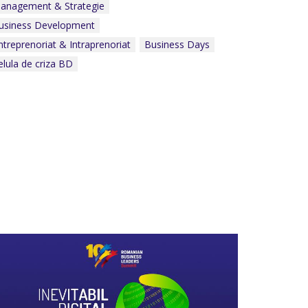
anagement & Strategie
Celula de criza BD
usiness Development
ntreprenoriat & Intraprenoriat
Business Days
elula de criza BD