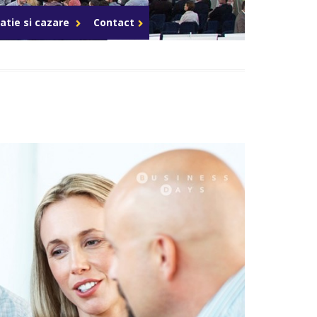
Celula de criza BD
atie si cazare
Contact