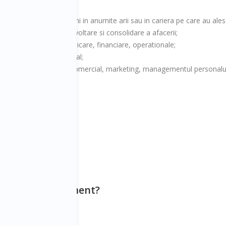
nale si sa devina mai buni in anumite arii sau in cariera pe care au ales
are sunt in etapa de dezvoltare si consolidare a afacerii;
 HR, marketing, comunicare, financiare, operationale;
re a brandului profesional;
n special in domeniile: comercial, marketing, managementul personalul
e in dezvoltare;
andului profesional.
ssional Development?
ine: