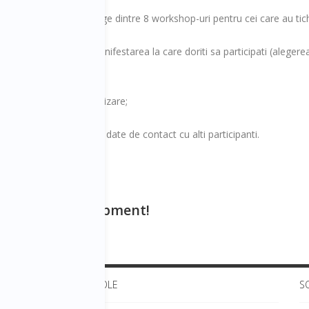
 (posibilitatea de a alege dintre 8 workshop-uri pentru cei care au tic
evenimentului);
 fiecare slot de timp, manifestarea la care doriti sa participati (aleger
tele speciale de socializare;
re;
ibilitatea de a schimba date de contact cu alti participanti.
fessional Development!
ULTIMELE ARTICOLE
S