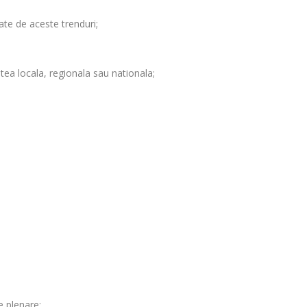
ate de aceste trenduri;
tea locala, regionala sau nationala;
e plenare;