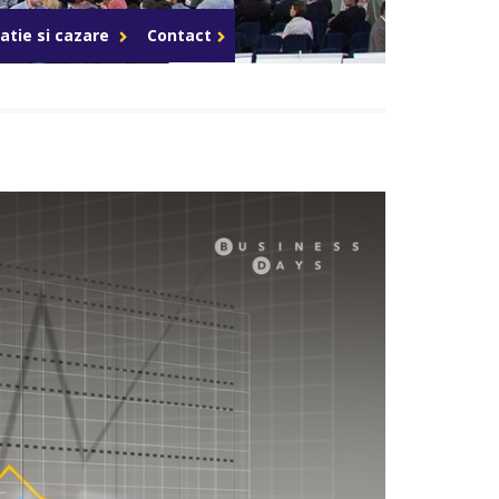
Celula de criza BD
atie si cazare
Contact