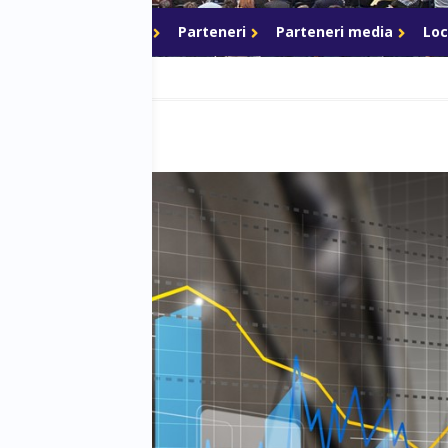
akeri
Networking
Parteneri
Parteneri media
Loc