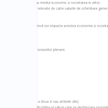
ndintele care vor redesena mediul economic si societatea in viitor;
i amenintarile care vor fi relevate de catre valurile de schimbare gener
ri la nivel global si in ce mod vor impacta acestea economia si societa
i preocupati de temele sesiunilor plenare;
i;
ess Trends?
te a tichetului (prima zi, a doua zi sau ambele zile);
ciala de socializare din lobby-ul salii in care se desfasoara sesiunil