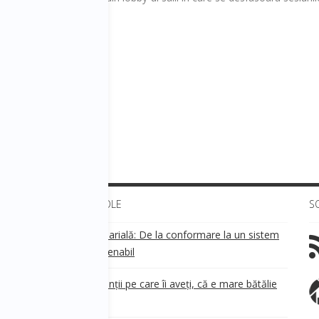
te a tichetului;
izare.
ness Trends!
ULTIMELE ARTICOLE
S
Transparența salarială: De la conformare la un sistem
!
de business sustenabil
ea
Aveți grijă de clienții pe care îi aveți, că e mare bătălie
pe ei!