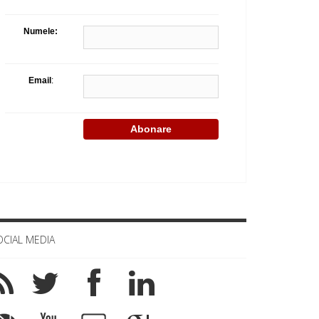
Celula de criza BD
Numele:
Email
:
OCIAL MEDIA