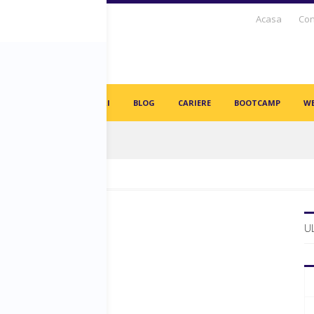
Acasa
Con
S DAYS TV
PARTENERI
BLOG
CARIERE
BOOTCAMP
WE
in angajați vor fi înlocuiți de AI-uri!
U