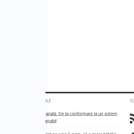
ULTIMELE ARTICOLE
S
Transparența salarială: De la conformare la un sistem
!
de business sustenabil
ea