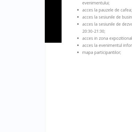
evenimentului;
acces la pauzele de cafea;
acces la sesiunile de busin
acces la sesiunile de dezvo
20:30-21:30;
acces in zona expozitionala
acces la evenimentul inform
mapa participantilor;