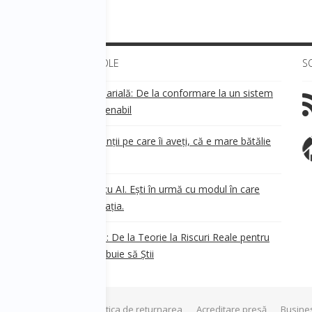
ULTIMELE ARTICOLE
S
Transparența salarială: De la conformare la un sistem
!
de business sustenabil
ea
Aveți grijă de clienții pe care îi aveți, că e mare bătălie
pe ei!
Nu ești în urmă cu AI. Ești în urmă cu modul în care
e
.
gândești organizația.
AI Safety în 2026: De la Teorie la Riscuri Reale pentru
Business. Ce Trebuie să Știi
Termeni si conditii
Politica de returnarea
Acreditare presă
Busine