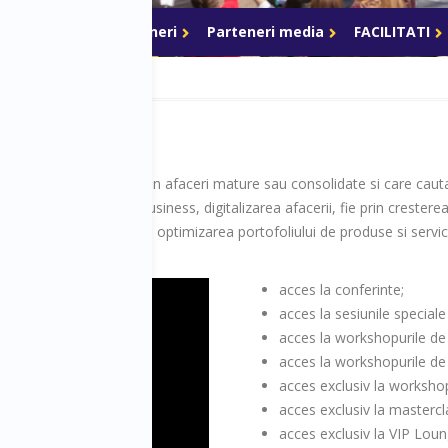
ri de acces
Parteneri
Parteneri media
FACILITATI
or si top managerilor din afaceri mature sau consolidate si care cauta 
rganizarii modelului de business, digitalizarea afacerii, fie prin crestere
earea de noi nise, prin optimizarea portofoliului de produse si servici
acces la conferinte;
acces la sesiunile speciale
acces la workshopurile de
acces la workshopurile de
acces exclusiv la worksh
acces exclusiv la mastercl
acces exclusiv la VIP Lounge