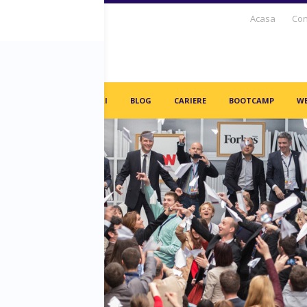
Acasa
Con
S DAYS TV
PARTENERI
BLOG
CARIERE
BOOTCAMP
WE