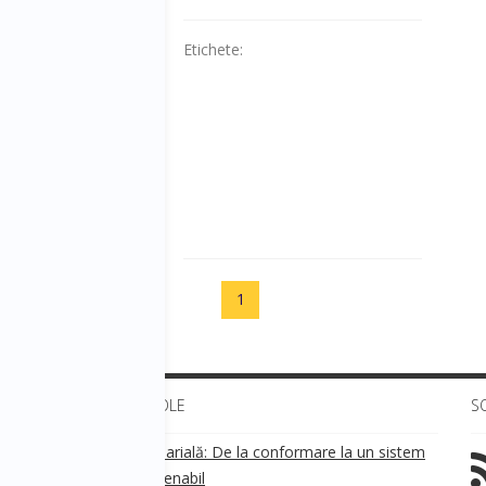
Etichete:
1
ULTIMELE ARTICOLE
S
Transparența salarială: De la conformare la un sistem
!
de business sustenabil