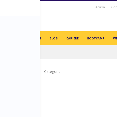
Acasa
Con
S DAYS TV
PARTENERI
BLOG
CARIERE
BOOTCAMP
WE
in angajați vor fi înlocuiți de AI-uri!
Categorii: