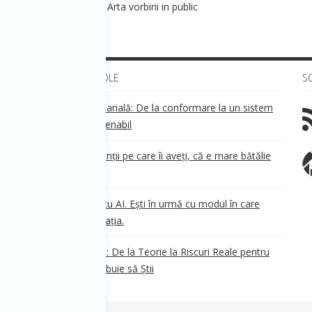
zvoltare personala 8 - Arta vorbirii in public
ULTIMELE ARTICOLE
S
Transparența salarială: De la conformare la un sistem
!
de business sustenabil
ea
Aveți grijă de clienții pe care îi aveți, că e mare bătălie
pe ei!
Nu ești în urmă cu AI. Ești în urmă cu modul în care
e
.
gândești organizația.
AI Safety în 2026: De la Teorie la Riscuri Reale pentru
Business. Ce Trebuie să Știi