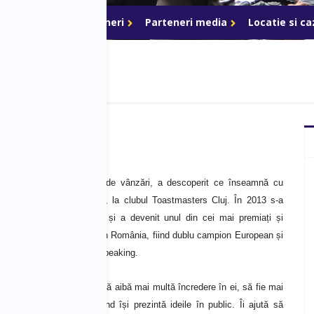
ri de acces
Parteneri
Parteneri media
Locatie si c
 de programare și 3 ani de vânzări, a descoperit ce înseamnă cu
atoria, în Octombrie 2012, la clubul Toastmasters Cluj.
În 2013 s-a
plet public speaking-ului și a devenit unul din cei mai premiați și
xperți din acest domeniu din România, fiind dublu campion European și
mpion național la Public Speaking.
 este să sprijine oamenii să aibă mai multă încredere în ei, să fie mai
i mai autentici atunci când își prezintă ideile în public. Îi ajută să