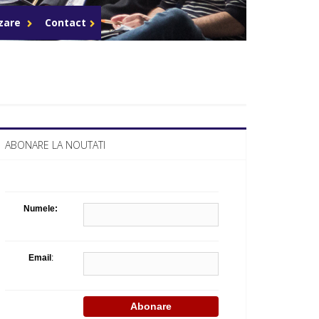
Celula de criza BD
azare
Contact
ABONARE LA NOUTATI
Numele:
Email
: