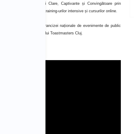
ă și să livreze prezentări Clare, Captivante și Convingătoare prin
edințelor de consultanță, training-urilor intensive și cursurilor online.
ierul de Life Speaking, al francizei naționale de evenimente de public
și fost președinte al clubului Toastmasters Cluj.