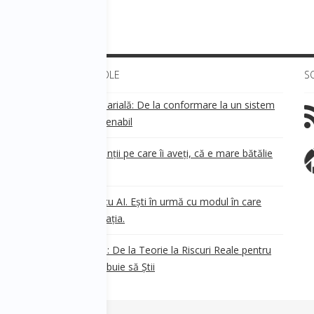
ay - Sesiunea 3
ULTIMELE ARTICOLE
S
Transparența salarială: De la conformare la un sistem
!
de business sustenabil
ea
Aveți grijă de clienții pe care îi aveți, că e mare bătălie
pe ei!
Nu ești în urmă cu AI. Ești în urmă cu modul în care
e
.
gândești organizația.
AI Safety în 2026: De la Teorie la Riscuri Reale pentru
Business. Ce Trebuie să Știi