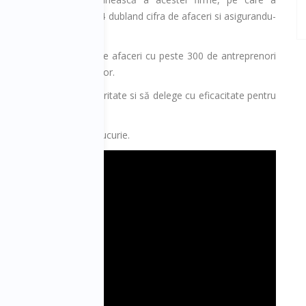
ână în septembrie 2014 dubland cifra de afaceri si asigurandu-
oaching și mentoring de afaceri cu peste 300 de antreprenori
 consolidarea echipelor lor.
ntru ca ei să obțină claritate si să delege cu eficacitate pentru
eficacitate, rezultate, bucurie.