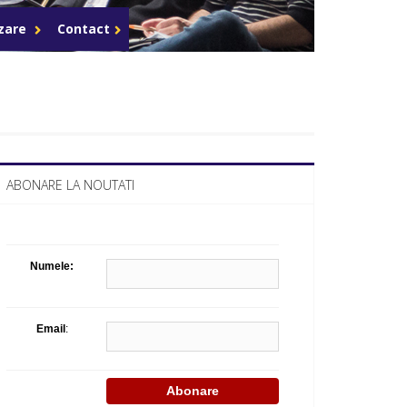
Celula de criza BD
azare
Contact
ABONARE LA NOUTATI
Numele:
Email
: