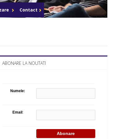
Celula de criza BD
azare
Contact
ABONARE LA NOUTATI
Numele:
Email
: