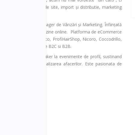
 experiență de creare de site, import și distributie, marketing
rimul loc.
peed în calitate de manager de Vânzări și Marketing. Înființată
ță în solutii pentru magazine online. Platforma de eCommerce
Auchan, Diverta, Chicco, ProfiHairShop, Nicoro, Coccodrillo,
te 650 de magazine online B2C si B2B.
ce autohton fiind speaker la evenimente de profil, sustinand
nsultanta pentru digitalizarea afacerilor. Este pasionata de
an Kim