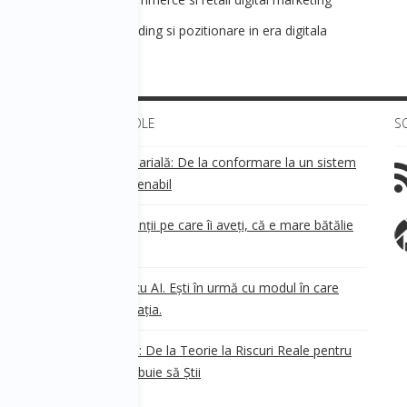
les&Marketing] - Branding si pozitionare in era digitala
ULTIMELE ARTICOLE
S
Transparența salarială: De la conformare la un sistem
!
de business sustenabil
ea
Aveți grijă de clienții pe care îi aveți, că e mare bătălie
pe ei!
Nu ești în urmă cu AI. Ești în urmă cu modul în care
e
.
gândești organizația.
AI Safety în 2026: De la Teorie la Riscuri Reale pentru
Business. Ce Trebuie să Știi