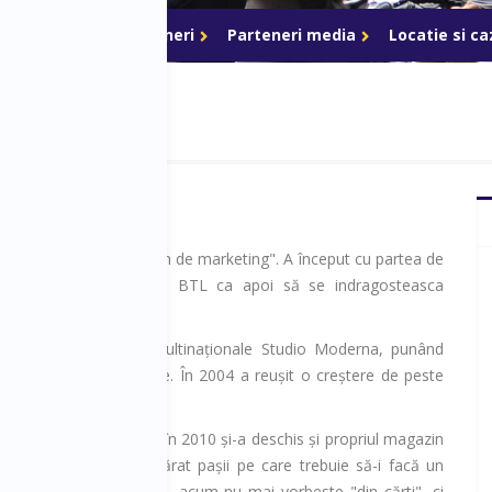
ri de acces
Parteneri
Parteneri media
Locatie si c
Doina Vîlceanu este "om de marketing". A început cu partea de
anizare de evenimente BTL ca apoi să se indragosteasca
 de online.
în cadrul companiei multinaționale Studio Moderna, punând
alului de vânzare online. În 2004 a reușit o creștere de peste
nzărilor online.
unoștințele acumulate, în 2010 și-a deschis și propriul magazin
tru a înțelege cu adevărat pașii pe care trebuie să-i facă un
r în ecommerce. Astfel, acum nu mai vorbeste "din cărti", ci