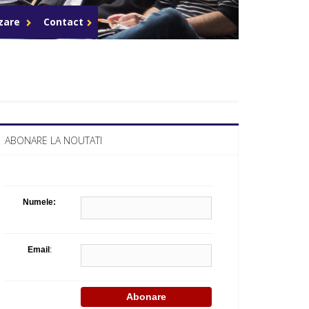
Celula de criza BD
azare
Contact
ABONARE LA NOUTATI
Numele:
Email
: