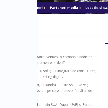
ri de acces
Parteneri
Parteneri media
Locatie si c
Ion
este Owner al companiei Ventivo, o companie dedicată
 afacerilor cu ajutorul instrumentelor de IT.
tă firmele mici și mijlocii cu soluții IT integrate de consultanță,
web, aplicații mobile & marketing digital.
de business development, Ruxandra iubește să inoveze și
cesul clienților prin proiectele pe care le dezvoltă alături de
arteneri.
 succes proiecte pentru clienți din SUA, Dubai (UAE) și Europa,