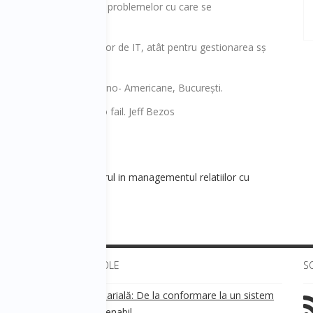
 necesitatea profunda a problemelor cu care se
iecare client.
re valoarea intrumentelor de IT, atât pentru gestionarea sș
r de vânzare online.
cadrul Universității Româno- Americane, București.
siness you are goind to fail. Jeff Bezos
les&Marketing] - Viitorul in managementul relatiilor cu
ULTIMELE ARTICOLE
S
Transparența salarială: De la conformare la un sistem
!
de business sustenabil