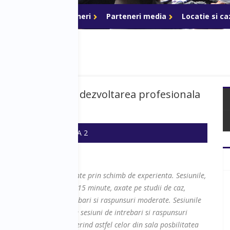
ri de acces
Parteneri
Parteneri media
Locatie si c
le viitorului in dezvoltarea profesionala
 16:10
SALA: ROMA 2
pe transferul de cunostinte prin schimb de experienta. Sesiunile,
 forma de prezentari de 15 minute, axate pe studii de caz,
iuni interactive de intrebari si raspunsuri moderate. Sesiunile
erviu pe scena, urmat de sesiuni de intrebari si raspunsuri
minim 40 de minute, oferind astfel celor din sala posbilitatea