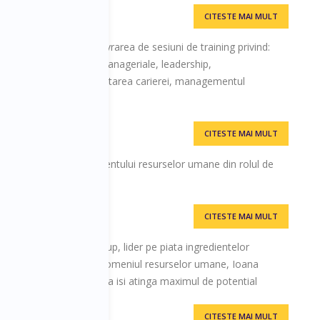
CITESTE MAI MULT
tal Timișoara
ă includ dezvoltarea și livrarea de sesiuni de training privind:
de comunicare,abilități manageriale, leadership,
 planificarea și dezvoltarea carierei, managementul
ală.
CITESTE MAI MULT
i în domeniul managementului resurselor umane din rolul de
 companii de renume.
CITESTE MAI MULT
ompaniei Supremia Grup, lider pe piata ingredientelor
xperienta de 10 ani in domeniul resurselor umane, Ioana
 a ajuta organizatiile sa isi atinga maximul de potential
CITESTE MAI MULT