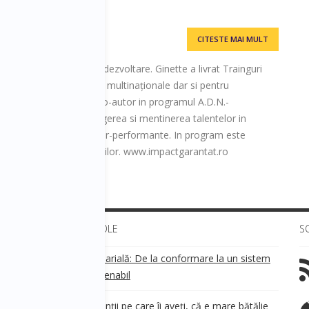
CITESTE MAI MULT
in zona de training si dezvoltare. Ginette a livrat Trainguri
ru numeroase companii multinaționale dar si pentru
ansiune. Ginette este Co-autor in programul A.D.N.-
uta companiile in atragerea si mentinerea talentelor in
nstruirea unor echipe super-performante. In program este
hip pentru copii angajatilor. www.impactgarantat.ro
ULTIMELE ARTICOLE
S
Transparența salarială: De la conformare la un sistem
!
de business sustenabil
ea
Aveți grijă de clienții pe care îi aveți, că e mare bătălie