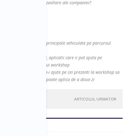
lor cu obiectiveele de dezvoltare ale companiei?
la sesiune cu:
contine cel putin ideiile principale vehiculate pe parcursul
site-ul, platforme, cursuri, aplicatii care ii pot ajuta pe
 abordate in cadrul acestui workshop
a fiecarui speaker care sa-i ajute pe cei prezenti la workshop sa
ra zi de zi si pe care sa-l poate aplica de a doua zi
ARTICOLUL URMATOR