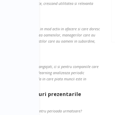
preocuparile lor specifice, crescand utilitatea si relevanta
ntreprenorilor implicati in mod activ in afacere si care doresc
managementul si coordonarea oamenilor, managerilor care au
esurse umane, profesionistilor care au oameni in subordine,
si management al echipei.
rmanent nu doar pentru angajati, ci si pentru companiile care
tii in HR si development - learning analizeaza periodic
 ales in aceasta perioada in care piata muncii este in
a.
a ofere raspunsuri prezentarile
dezvoltarea profesionala pentru perioada urmatoare?