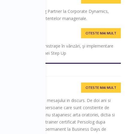
, Corporate Dynamics
ior Trainer si Managing Partner la Corporate Dynamics,
ta in dezvoltarea competentelor manageriale.
CITESTE MAI MULT
nal HR Services
meniile financiar, administraţie în vânzări, şi implementare
, Lucia a pus bazele firmei Step Up
CITESTE MAI MULT
r Public Speaking,
alizat pe tehnica livrarii mesajului in discurs. De doi ani si
ri, traineri, precum si persoane care sunt constiente de
inte si informatii daca nu stapanesc arta oratoriei, dictia si
lor. De asemenea, este trainer certificat Persolog dupa
I, speaker si moderator permanent la Business Days de