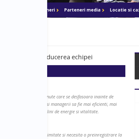
ri de acces
Parteneri
Parteneri media
Locatie si c
 Delegarea in conducerea echipei
i interactive de 60 de minute care se desfasoara inainte de
 a ajuta antreprenorii si managerii sa fie mai eficienti, mai
 nu in ultimul rand mai plini de energie si vitalitate.
veniment. Locurile sunt limitate si necesita o preinregistrare la