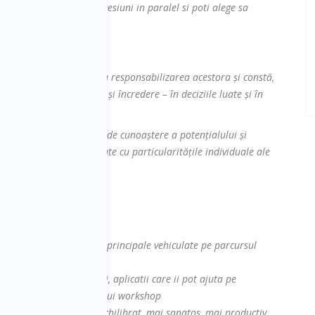
Se desfasoara mai multe sesiuni in paralel si poti alege sa
 membrilor echipei si la responsabilizarea acestora și constă,
zarea membrilor echipei și încredere – în deciziile luate și în
 nevoie de un nivel minim de cunoaștere a potențialului și
tribuite sunt în conformitate cu particularitățile individuale ale
la sesiune cu:
contine cel putin ideiile principale vehiculate pe parcursul
site-ul, platforme, cursuri, aplicatii care ii pot ajuta pe
 abordate in cadrul acestui workshop
te faca mai fericit, mai echilibrat, mai sanatos, mai productiv,