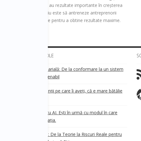
00 de antreprenori care au rezultate importante în creșterea
lor lor. Misiunea lui Ovidiu este să antreneze antreprenorii
 si să delege cu eficacitate pentru a obtine rezultate maxime.
ULTIMELE ARTICOLE
S
Transparența salarială: De la conformare la un sistem
!
de business sustenabil
ea
Aveți grijă de clienții pe care îi aveți, că e mare bătălie
pe ei!
Nu ești în urmă cu AI. Ești în urmă cu modul în care
e
.
gândești organizația.
AI Safety în 2026: De la Teorie la Riscuri Reale pentru