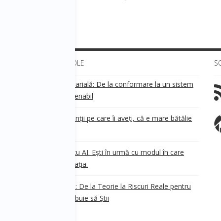
on.
ULTIMELE ARTICOLE
S
Transparența salarială: De la conformare la un sistem
!
de business sustenabil
ea
Aveți grijă de clienții pe care îi aveți, că e mare bătălie
pe ei!
Nu ești în urmă cu AI. Ești în urmă cu modul în care
e
.
gândești organizația.
AI Safety în 2026: De la Teorie la Riscuri Reale pentru
Business. Ce Trebuie să Știi