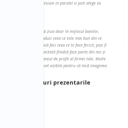
Se desfasoara mai multe sesiuni in paralel si poti alege sa
ne însuși dacă ar fi toată ziua doar în mijlocul banilor,
în munca ta înseamnă să aduci ceea ce este mai bun din ce
litate interconectat. Dacă faci ceva ce te face fericit, poți fi
ge că natura trebuie respectată fiindcă face parte din noi și
lt cost – în plus – în bilanțul de profit al firmei tale. Multe
 chiar mai mult, dar nu sunt vizibile pentru că încă imaginea
a ofere raspunsuri prezentarile
fericiti?