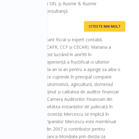
 & RUSMIR CONSUL-TING SRL şi Rusmir & Rusmir
zate în activităţi de consultanţă.
CITESTE MAI MULT
escu
nanciar extern, consultant fiscal și expert contabil,
ți Mercescu (membru al CAFR, CCF și CECAR). Mariana a
nță a mediului corporatist lucrând în anii‘90 în
el Romania. Această experiență a fructificat-o ulterior
ate ce s-a dezvoltat de la an la an pentru a ajunge sa aiba o
liu important de clienți ce cuprinde în principal companii
 de activități (industrie automotivă, agricultură, domeniul
ții de audit, Mariana a obținut și calitatea de auditor financiar
reditată în aces sens de Camera Auditorilor Financiari din
ce contribuția și în activitatea instanțelor de judecată în
In plan social, grupul de societăți Mercescu se implică în
etare.Astfel, fondatorul companiilor Mercescu este membrual
tor al Festivalului Plai din 2007 și contributor pentru
Business” promovat de Banca Mondiala prin divizia sa