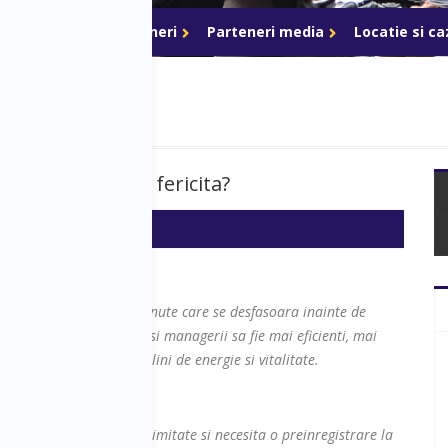
ri de acces
Parteneri
Parteneri media
Locatie si c
um sa ai o viata fericita?
i interactive de 60 de minute care se desfasoara inainte de
 a ajuta antreprenorii si managerii sa fie mai eficienti, mai
 nu in ultimul rand mai plini de energie si vitalitate.
veniment. Locurile sunt limitate si necesita o preinregistrare la