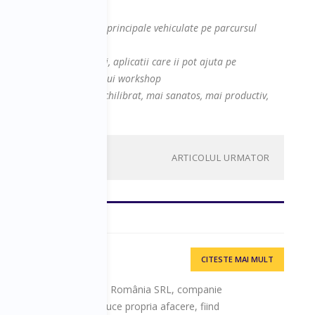
la sesiune cu:
contine cel putin ideiile principale vehiculate pe parcursul
site-ul, platforme, cursuri, aplicatii care ii pot ajuta pe
 abordate in cadrul acestui workshop
te faca mai fericit, mai echilibrat, mai sanatos, mai productiv,
ARTICOLUL URMATOR
CITESTE MAI MULT
s Romania
unic al ZOPPAS Industries România SRL, companie
amentelor casnice. Conduce propria afacere, fiind