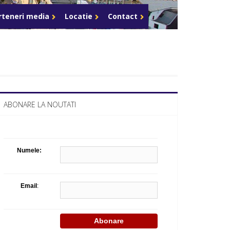
Celula de criza BD
rteneri media
Locatie
Contact
ABONARE LA NOUTATI
Numele:
Email
: