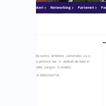
Program
Speakeri
Networking
Parteneri
Pa
un copil deosebit,sensibil,curios, ambitios ,carismatic ,cu o
e puternica , cu inclinatii artistice dar si abilitati de lider in
i de colegi si prieten,sociabil, curajos si analitic.
ASIUNEA CARE DEZVOLTA IMAGINATIA