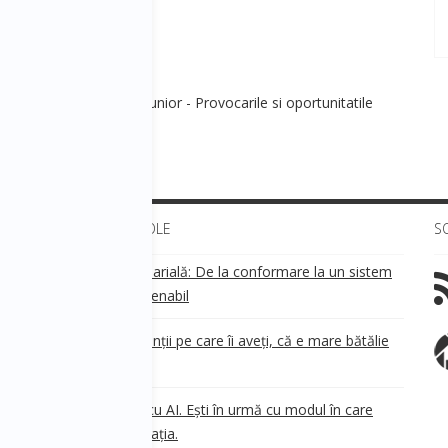
ara 8 - Business Days Junior - Provocarile si oportunitatile
ULTIMELE ARTICOLE
S
Transparența salarială: De la conformare la un sistem
!
de business sustenabil
ea
Aveți grijă de clienții pe care îi aveți, că e mare bătălie
pe ei!
Nu ești în urmă cu AI. Ești în urmă cu modul în care
e
.
gândești organizația.