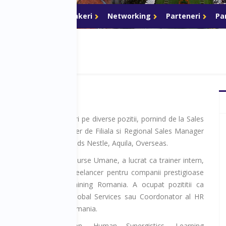
Program
Speakeri
Networking
Parteneri
Pa
 inceput cariera in vanzari pe diverse pozitii, pornind de la Sales
eamleader, apoi Manager de Filiala si Regional Sales Manager
panii precum: Interbrands Nestle, Aquila, Overseas.
 facut trecerea spre Resurse Umane, a lucrat ca trainer intern,
ordinator iar apoi ca Freelancer pentru companii prestigioase
hieve Global, MDI-Training Romania. A ocupat pozititii ca
Manager pentru WNS Global Services sau Coordonator al HR
ness Partners la Kruk Romania.
ificat Life Orientation, Human Synergistics, Learning