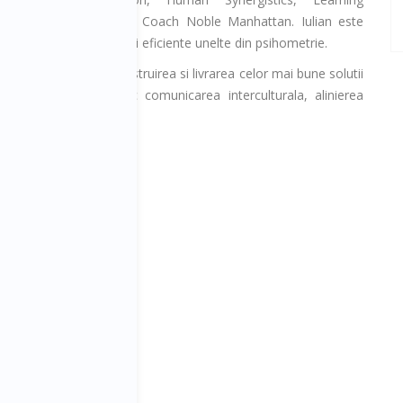
nal, Practitioner NLP si Coach Noble Manhattan. Iulian este
MAB II, doua din cele mai eficiente unelte din psihometrie.
orful Cultures, de construirea si livrarea celor mai bune solutii
ationale, care urmaresc comunicarea interculturala, alinierea