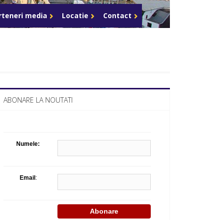
Celula de criza BD
rteneri media
Locatie
Contact
ABONARE LA NOUTATI
Numele:
Email
: