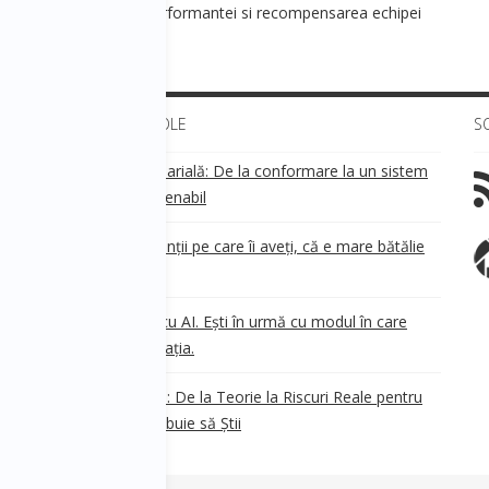
R] - Managementul performantei si recompensarea echipei
ULTIMELE ARTICOLE
S
Transparența salarială: De la conformare la un sistem
!
de business sustenabil
ea
Aveți grijă de clienții pe care îi aveți, că e mare bătălie
pe ei!
Nu ești în urmă cu AI. Ești în urmă cu modul în care
e
.
gândești organizația.
AI Safety în 2026: De la Teorie la Riscuri Reale pentru
Business. Ce Trebuie să Știi