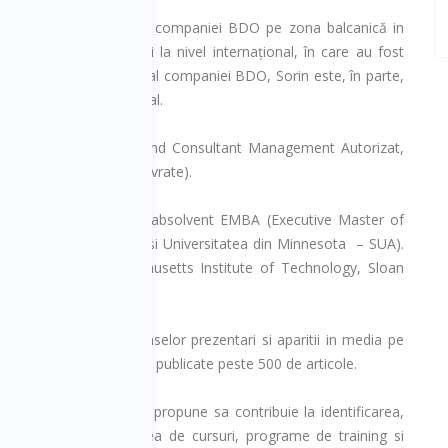
e de Coordonator HR al companiei BDO pe zona balcanică in
t la nivel local, cât și la nivel internațional, în care au fost
ui Internațional de HR al companiei BDO, Sorin este, în parte,
ganizații, la nivel global.
tificări profesionale, fiind Consultant Management Autorizat,
cu peste 5000 de ore livrate).
astere și fiind totodată absolvent EMBA (Executive Master of
niversitatea din Viena și Universitatea din Minnesota – SUA).
oriat la MIT, Massachusetts Institute of Technology, Sloan
 ca urmare a numeroaselor prezentari si aparitii in media pe
ateriale de HR, avand publicate peste 500 de articole.
roiect inovatv ce isi propune sa contribuie la identificarea,
 Romania. prin furnizarea de cursuri, programe de training si