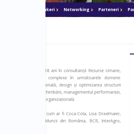
Program
Speakeri
Networking
Parteneri
Pa
o experiență de peste 18 ani în consultanță Resurse Umane,
 proiecte extrem de complexe în următoarele domenii:
i dezvoltare organizațională, design și optimizarea structurii
onale, managementul schimbării, managementul performanței,
strategiei HR, cultură organizațională.
crat cu organizații mari, cum ar fi Coca-Cola, Lisa Draxlmaier,
ault, GFR, Ministerul Muncii din România, BCR, InterAgro,
Avon și multe altele.