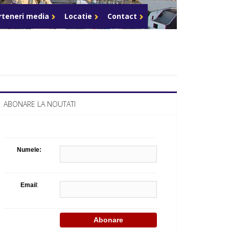
Celula de criza BD
rteneri media
Locatie
Contact
ABONARE LA NOUTATI
Numele:
Email
: