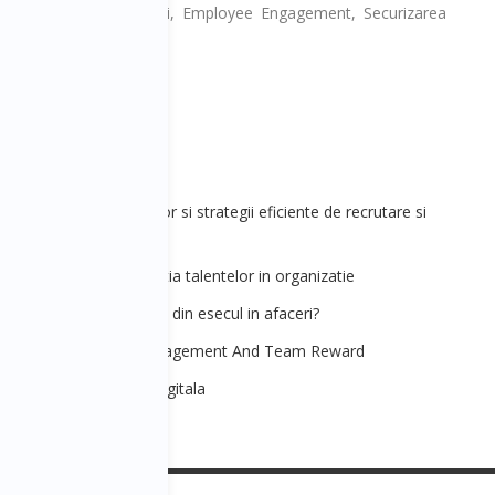
Eficientizarea Recrutarii, Employee Engagement, Securizarea
Muncii.
 - Atragerea talentelor si strategii eficiente de recrutare si
] - Motivarea si retentia talentelor in organizatie
ara 5 - Ce putem invata din esecul in afaceri?
HR] - Performance Management And Team Reward
ara 5 - Transformare digitala