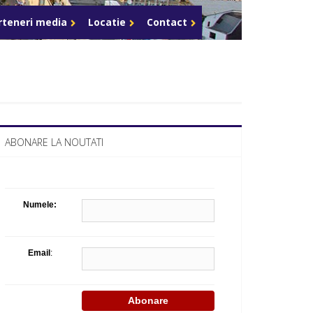
Celula de criza BD
rteneri media
Locatie
Contact
ABONARE LA NOUTATI
Numele:
Email
: