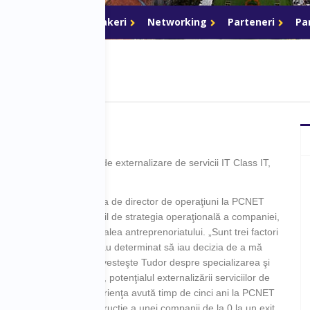
Program
Speakeri
Networking
Parteneri
Pa
or conduce compania de externalizare de servicii IT Class IT,
nfiinţat-o în anul 2005.
ne de cinci ani în poziţia de director de operaţiuni la PCNET
rk, unde era responsabil de strategia operaţională a companiei,
r a decis să urmeze calea antreprenoriatului. „Sunt trei factori
bold neaşteptat care m-au determinat să iau decizia de a mă
e o afacere proprie„, povesteşte Tudor despre specializarea şi
cumulată în domeniul IT, potenţialul externalizării serviciilor de
i, nu în ultimul rând, experienţa avută timp de cinci ani la PCNET
 antreprenorial de construcţie a unei companii de la 0 la un exit