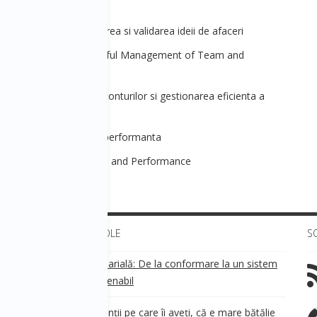
treporenoriat] - Testarea si validarea ideii de afaceri
Management] - Successful Management of Team and
 Conflicts
les] - Managementul conturilor si gestionarea eficienta a
lientii
ara 3 - Determinare si performanta
 Session - Determination and Performance
ULTIMELE ARTICOLE
S
Transparența salarială: De la conformare la un sistem
!
de business sustenabil
ea
Aveți grijă de clienții pe care îi aveți, că e mare bătălie