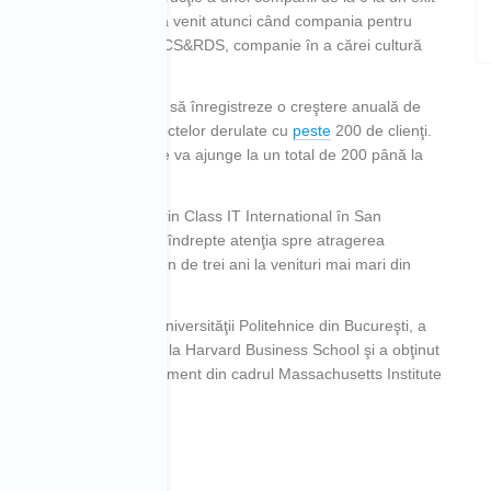
oane de euro. „Imboldul a venit atunci când compania pentru
m a fost vândută către RCS&RDS, companie în a cărei cultură
2008, iar apoi a continuat să înregistreze o creştere anuală de
trecut ca urmare a proiectelor derulate cu
peste
200 de clienţi.
de colaboratori, cifră care va ajunge la un total de 200 până la
a nivel internaţional prin Class IT International în San
le locale trebuie să îşi îndrepte atenţia spre atragerea
ar trebui să ducă în termen de trei ani la venituri mai mari din
a.
culatoare din cadrul Universităţii Politehnice din Bucureşti, a
plomă în negociere de la Harvard Business School şi a obţinut
a Sloan School of Management din cadrul Massachusetts Institute