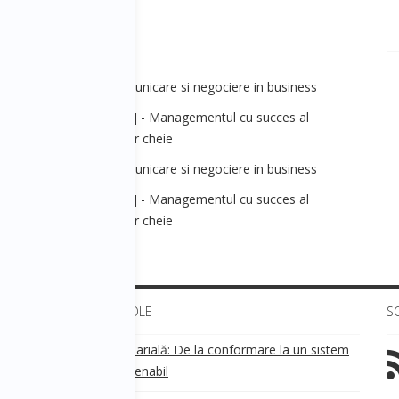
irmei.
ales&Marketing] - Comunicare si negociere in business
anagement&Strategie] - Managementul cu succes al
ctivitatilor si partenerilor cheie
ales&Marketing] - Comunicare si negociere in business
anagement&Strategie] - Managementul cu succes al
ctivitatilor si partenerilor cheie
ULTIMELE ARTICOLE
S
Transparența salarială: De la conformare la un sistem
!
de business sustenabil