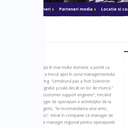
ri de acces
Parteneri
Parteneri media
Locatie si c
M Logistic are experienţă în mai multe domenii: a pornit ca
în industria de armament, a trecut apoi în zona managementului
nd manager de marketing. “Următorul pas a fost Solectron
 care o consider mai degrabă şcoală decât un loc de muncă.”
tă firma a plecat de la “customer support engineer”, trecând
cţii până la cea de manager de operaţiuni a activităţilor de la
 decis să între în FM Logistic, “la recomandarea unui amic,
azi pentru sfatul de atunci”. Intrat în companie că manager de
lte câteva trepte – cea de manager regional pentru operaţiunile