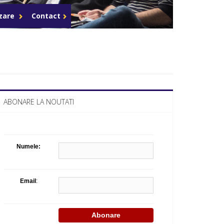
Celula de criza BD
azare
Contact
ABONARE LA NOUTATI
Numele:
Email
: